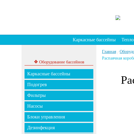
Каркасные бассейны
Тепло
Главная
Оборуд
/
Распаячная короб
❖
Оборудование бассейнов
Каркасные бассейны
Ра
Подогрев
Фильтры
Насосы
Блоки управления
Дезинфекция