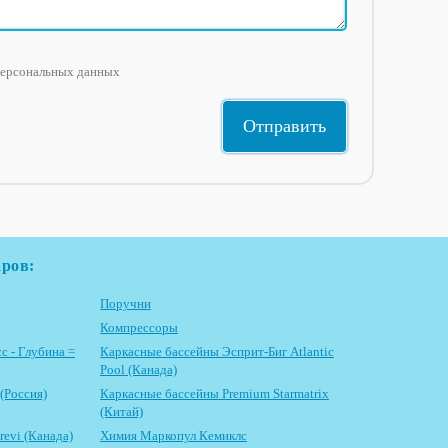
персональных данных
аров:
Поручни
Компрессоры
с - Глубина =
Каркасные бассейны Эсприт-Биг Atlantic
Pool (Канада)
(Россия)
Каркасные бассейны Premium Starmatrix
(Китай)
evi (Канада)
Химия Маркопул Кемиклс