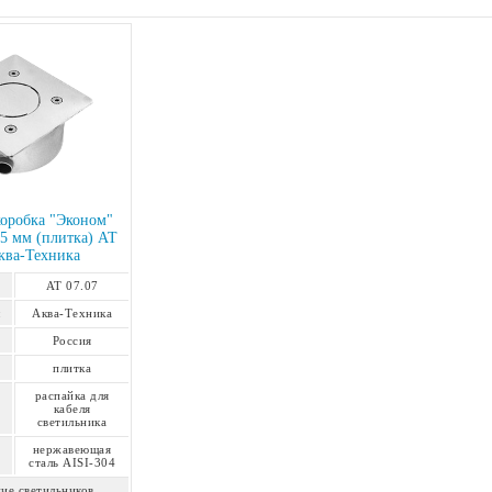
коробка "Эконом"
5 мм (плитка) АТ
ква-Техника
АТ 07.07
:
Аква-Техника
Россия
плитка
распайка для
кабеля
светильника
нержавеющая
сталь AISI-304
ие светильников