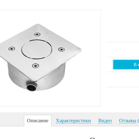
В 
Описание
Характеристики
Видео
Отзывы
(