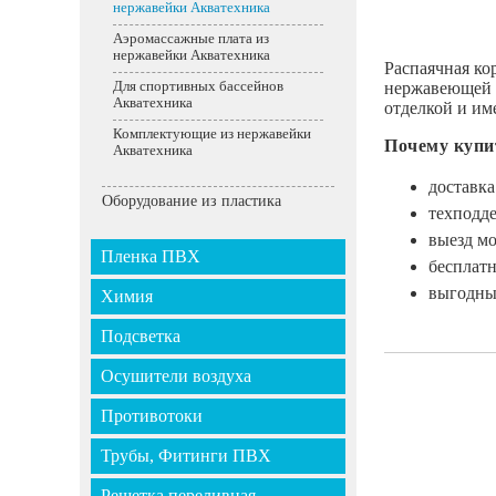
нержавейки Акватехника
Аэромассажные плата из
нержавейки Акватехника
Распаячная ко
нержавеющей с
Для спортивных бассейнов
Акватехника
отделкой и им
Комплектующие из нержавейки
Почему купи
Акватехника
доставка
Оборудование из пластика
техподде
выезд м
Пленка ПВХ
бесплатн
выгодные
Химия
Подсветка
Осушители воздуха
Противотоки
Трубы, Фитинги ПВХ
Решетка переливная