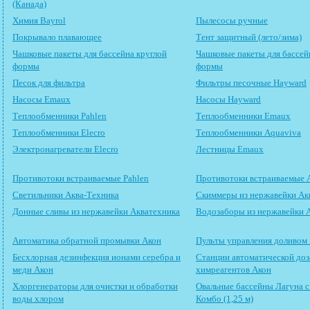
(Канада)
Химия Bayrol
Пылесосы ручные
Покрывало плавающее
Тент защитный (лето/зима)
Чашковые пакеты для бассейна круглой
Чашковые пакеты для бассей
формы
формы
Песок для фильтра
Фильтры песочные Hayward
Насосы Emaux
Насосы Hayward
Теплообменники Pahlen
Теплообменники Emaux
Теплообменники Elecro
Теплообменники Aquaviva
Электронагреватели Elecro
Лестницы Emaux
Противотоки встраиваемые Pahlen
Противотоки встраиваемые 
Светильники Аква-Техника
Скиммеры из нержавейки Ак
Донные сливы из нержавейки Акватехника
Водозаборы из нержавейки 
Автоматика обратной промывки Акон
Пульты управления доливом
Бесхлорная дезинфекция ионами серебра и
Станции автоматической до
меди Акон
химреагентов Акон
Хлоргенераторы для очистки и обработки
Овальные бассейны Лагуна 
воды хлором
Комбо (1,25 м)