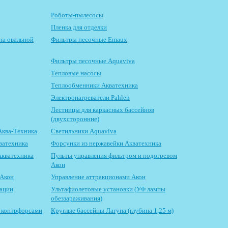
Роботы-пылесосы
Пленка для отделки
на овальной
Фильтры песочные Emaux
Фильтры песочные Aquaviva
Тепловые насосы
Теплообменники Акватехника
Электронагреватели Pahlen
Лестницы для каркасных бассейнов
(двухсторонние)
Аква-Техника
Светильники Aquaviva
ватехника
Форсунки из нержавейки Акватехника
Акватехника
Пульты управления фильтром и подогревом
Акон
 Акон
Управление аттракционами Акон
зации
Ультафиолетовые установки (УФ лампы
обеззараживания)
с контрфорсами
Круглые бассейны Лагуна (глубина 1,25 м)