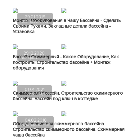
29.01.2019
Монтаж Оборудования в Чашу Бассейна - Сделать
3197 просмотров
Своими Руками. Закладные детали бассейна -
Установка
29.12.2020
Бассейн Скиммерный - Какое Оборудование, Как
681 просмотров
построить. Строительство бассейна + Монтаж
оборудования
01.01.2021
Скиммерный бассейн. Строительство скиммерного
1719 просмотров
бассейна. Бассейн под ключ в коттедже
04.02.2018
Оборудование для скиммерного бассейна.
9298 просмотров
Строительство скиммерного бассейна. Скиммерная
чаша бассейна