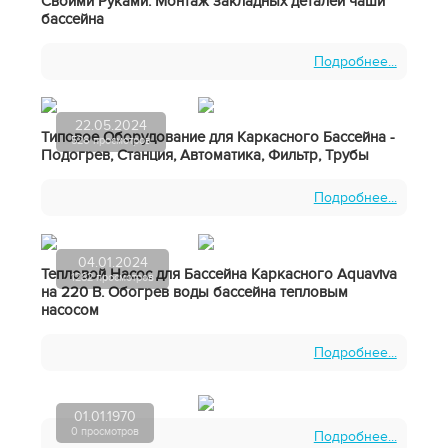
Своими Руками. Монтаж закладных деталей чаши
бассейна
Подробнее...
22.05.2024
Типовое Оборудование для Каркасного Бассейна -
526 просмотров
Подогрев, Станция, Автоматика, Фильтр, Трубы
Подробнее...
04.01.2024
Тепловой Насос для Бассейна Каркасного Aquaviva
1282 просмотров
на 220 В. Обогрев воды бассейна тепловым
насосом
Подробнее...
01.01.1970
0 просмотров
Подробнее...