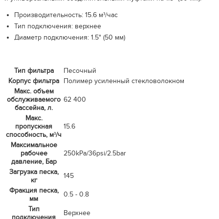
Производительность: 15.6 м³/час
Тип подключения: верхнее
Диаметр подключения: 1.5" (50 мм)
Тип фильтра
Песочный
Корпус фильтра
Полимер усиленный стекловолокном
Макс. объем
обслуживаемого
62 400
бассейна, л.
Макс.
пропускная
15.6
способность, м³/ч
Максимальное
рабочее
250kPa/36psi/2.5bar
давление, Бар
Загрузка песка,
145
кг
Фракция песка,
0.5 - 0.8
мм
Тип
Верхнее
подключения