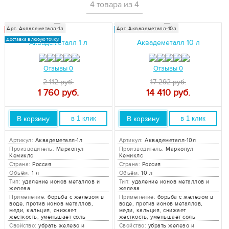
4 товара из 4
Арт. Аквадеметалл-1л
Арт. Аквадеметалл-10л
Хит продаж!
Доставка в любую точку!
Доставка в любую точку!
Аквадеметалл 1 л
Аквадеметалл 10 л
Отзывы 0
Отзывы 0
2 112 руб.
17 292 руб.
1 760
руб.
14 410
руб.
В корзину
В корзину
в 1 клик
в 1 клик
Артикул:
Аквадеметалл-1л
Артикул:
Аквадеметалл-10л
Производитель:
Маркопул
Производитель:
Маркопул
Кемиклс
Кемиклс
Страна:
Россия
Страна:
Россия
Объём:
1 л
Объём:
10 л
Тип:
удаление ионов металлов и
Тип:
удаление ионов металлов и
железа
железа
Применение:
борьба с железом в
Применение:
борьба с железом в
воде, против ионов металлов,
воде, против ионов металлов,
меди, кальция, снижает
меди, кальция, снижает
жесткость, уменьшает соль
жесткость, уменьшает соль
Свойство:
убрать железо и
Свойство:
убрать железо и