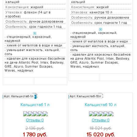
кальций
кальций
Консистенция:
жидкий
Консистенция:
жидкий
Упаковка:
флакон (14 шт в
Упаковка:
канистра 10 л
коробке)
Особенность:
ручное дозирование
Особенность:
ручное дозирование
Особенность:
срок годности 1 год
Особенность:
срок годности 1 год
※
※
-
стационарный, каркасный,
-
стационарный, каркасный,
надувной
надувной
-
химия от металлов в воде и меди
-
химия от металлов в воде и меди
-
уменьшает жесткость, кальций,
-
уменьшает жесткость, кальций,
соль
соль
-
идеален для каркасных бассейнов
-
идеален для каркасных бассейнов
на даче Atlantic Pool, Intex, Bestway,
на даче Atlantic Pool, Intex, Bestway,
GRE, Azuro, Summer Escapes,
GRE, Azuro, Summer Escapes,
Waves, надувных
Waves, надувных
Арт. Кальцистаб-1л
Арт. Кальцистаб-10л
Доставка в любую точку!
Доставка в любую точку!
Кальцистаб 1 л
Кальцистаб 10 л
Отзывы 0
Отзывы 0
2 136 руб.
18 024 руб.
1 780
руб.
15 020
руб.