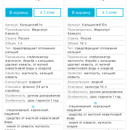
В корзину
В корзину
в 1 клик
в 1 клик
Артикул:
Кальцистаб-1л
Артикул:
Кальцистаб-10л
Производитель:
Маркопул
Производитель:
Маркопул
Кемиклс
Кемиклс
Страна:
Россия
Страна:
Россия
Объём:
1 л
Объём:
10 л
Тип:
предотвращает отложения
Тип:
предотвращает отложения
кальция
кальция
Применение:
стабилизатор
Применение:
стабилизатор
жесткости, борьба с кальцием,
жесткости, борьба с кальцием,
удаляет известь, от мутной
удаляет известь, от мутной
известковой воды и осадков
известковой воды и осадков
Свойство:
жесткость, кальций,
Свойство:
жесткость, кальций,
известь
известь
Консистенция:
жидкий
Консистенция:
жидкий
Упаковка:
флакон (14 шт в
Упаковка:
канистра 10 л
коробке)
Особенность:
ручное дозирование
Особенность:
ручное дозирование
Особенность:
срок годности 1 год
Особенность:
срок годности 1 год
※
※
-
стационарный, каркасный,
-
стационарный, каркасный,
надувной
надувной
-
средство от жесткой известковой
-
средство от жесткой известковой
воды
воды
-
химия от извести, мутности,
-
химия от извести, мутности,
осадка