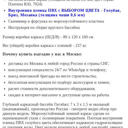
Платина RAL 7024)
Внутренняя пленка ПВХ с ВЫБОРОМ ЦВЕТА - Голубая,
Бриз, Мозаика (толщина чаши 0,6 мм)
Скимммер и форсунка из морозоустойчивого пластика
Инструкция по сборке круглого бассейна
Размер коробки каркаса (Ш/Д/В) - 80 х 120 х 160 см.
Вес (общий) коробки каркаса с пленкой - 237 кг.
Почему купить выгодно у нас в Москве:
доставка из Москвы в любой город России и страны СНГ;
консультация специалиста 24/7 по WhatsApp и телефону;
выезд монтажной бригады на место строительства;
бесплатная консультация по подбору аксессуаров и химии;
расчет стоимости дополнительного оборудования;
скидки в интернет-магазине и доступные цены на работы.
Глубокий каркасный бассейн Гигабасс 7 х 3 х 1,5 м овальный
(вкапываемый), производство Россия - смотрите видео обзор про
данную модель. Морозоустойчивый зимний каркас сделан из
оцинкованной стали с полимерным покрытием. Плотная внутренняя
пленка ПВХ голубого цвета обеспечивает надежную гидроизоляцию
от протечек воды. Цвет модели впишется в любой ландшафт дачного