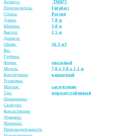
Артикул:
ТМ875
Производитель:
Гигабасс
Страна:
Россия
Длина:
7,0 м
Ширина:
3,0 м
Высота:
1,5 м
Диаметр:
Объём:
26,3 м3
Вес:
Глубина:
Форма:
овальный
Модель:
7,0 х 3,0 х 1,5 м
Конструкция:
каркасный
Установка:
Монтаж:
заглубление
Тип:
морозоустойчивый
Применение:
Свойство:
Консистенция:
Упаковка:
Материал:
Производительность:
Подсоединение: