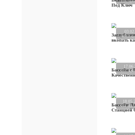
Вкапываем
1302 про
Под Ключ
03.02
Заглублен
36919 пр
вкопать к
17.06
Бассейн с 
2217 про
Качествен
18.05.
Бассейн Ла
634 прос
Станцией 