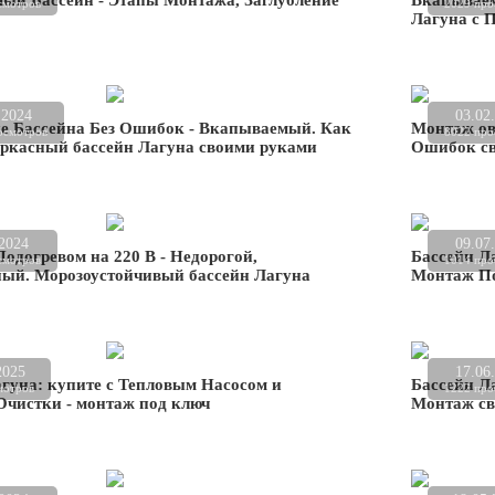
ый Бассейн - Этапы Монтажа, Заглубление
Вкапываем
смотров
2029 про
Лагуна с 
.2024
03.02
ие Бассейна Без Ошибок - Вкапываемый. Как
Монтаж ов
осмотров
8022 про
аркасный бассейн Лагуна своими руками
Ошибок св
.2024
09.07
Подогревом на 220 В - Недорогой,
Бассейн Л
смотров
1014 про
ный. Морозоустойчивый бассейн Лагуна
Монтаж П
2025
17.06
гуна: купите с Тепловым Насосом и
Бассейн Ла
мотров
1222 про
Очистки - монтаж под ключ
Монтаж св