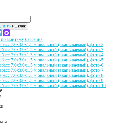
упить
в 1 клик
 по монтажу бассейна
ки
лата