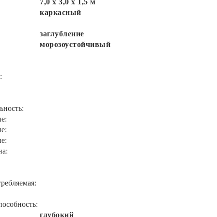
7,0 х 3,0 х 1,5 м
каркасный
заглубление
морозоустойчивый
:
ьность:
е:
е:
е:
на:
ребляемая:
пособность:
глубокий