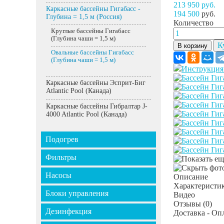
213 950 руб.
Каркасные бассейны Гигабасс -
194 500
руб.
Глубина = 1,5 м (Россия)
Количество
Круглые бассейны Гигабасс
(Глубина чаши = 1,5 м)
К
В корзину
Овальные бассейны Гигабасс
(Глубина чаши = 1,5 м)
Инструкция
Каркасные бассейны Эсприт-Биг
Atlantic Pool (Канада)
Каркасные бассейны Гибралтар J-
4000 Atlantic Pool (Канада)
Подогрев
Фильтры
Насосы
Описание
Характеристи
Блоки управления
Видео
Отзывы
(0)
Дезинфекция
Доставка - Оп