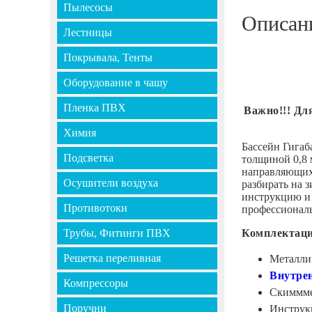
Пылесосы
Описан
Лестницы
Покрывала, Тенты
Оборудование в чашу
Пленка ПВХ
Важно!!! Дл
Химия
Бассейн Гигаб
Подсветка
толщиной 0,8
направляющих 
Осушители воздуха
разбирать на 
инструкцию и 
Противотоки
профессиональ
Трубы, Фитинги ПВХ
Комплектаци
Решетка переливная
Металлич
Внутре
Компрессоры
Скиммме
Поручни
Инструкц