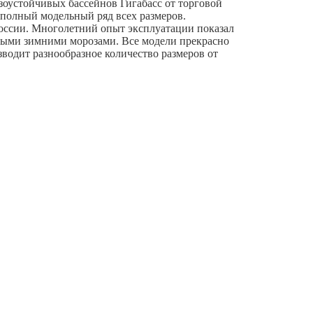
зоустойчивых бассейнов Гигабасс от торговой
 полный модельный ряд всех размеров.
России. Многолетний опыт эксплуатации показал
ьными зимними морозами. Все модели прекрасно
зводит разнообразное количество размеров от