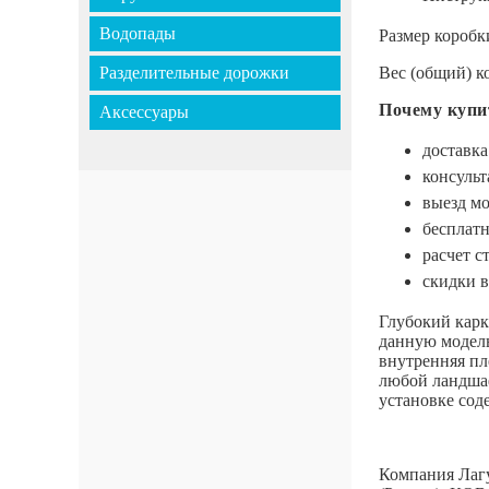
Водопады
Размер коробки
Разделительные дорожки
Вес (общий) ко
Почему купи
Аксессуары
доставка
консульт
выезд мо
бесплатн
расчет с
скидки в
Глубокий карк
данную модель
внутренняя пл
любой ландшаф
установке со
Компания Лагу