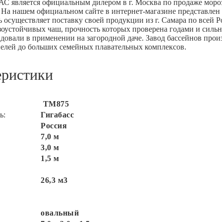
АС является официальным дилером в г. Москва по продаже моро
 На нашем официальном сайте в интернет-магазине представлен
 осуществляет поставку своей продукции из г. Самара по всей 
зоустойчивых чаш, прочность которых проверена годами и сил
ндовали в применении на загородной даче. Завод бассейнов прои
елей до больших семейных плавательных комплексов.
еристики
ТМ875
ь:
Гигабасс
Россия
7,0 м
3,0 м
1,5 м
26,3 м3
овальный