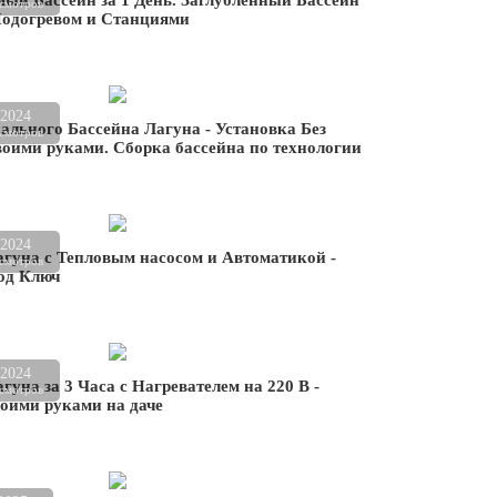
ый Бассейн за 1 День. Заглубленный Бассейн
смотров
Подогревом и Станциями
.2024
ального Бассейна Лагуна - Установка Без
смотров
оими руками. Сборка бассейна по технологии
.2024
агуна с Тепловым насосом и Автоматикой -
смотров
од Ключ
.2024
гуна за 3 Часа с Нагревателем на 220 В -
смотров
оими руками на даче