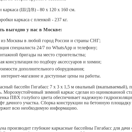
 каркаса (Ш/Д/В) - 80 х 120 х 160 см.
робки каркаса с пленкой - 237 кг.
ть выгодно у нас в Москве:
 из Москвы в любой город России и страны СНГ;
ация специалиста 24/7 по WhatsApp и телефону;
нтажной бригады на место строительства;
ая консультация по подбору аксессуаров и химии;
тоимости дополнительного оборудования;
 интернет-магазине и доступные цены на работы.
асный бассейн Гигабасс 7 х 3 х 1,5 м овальный (вкапываемый), п
. Морозоустойчивый зимний каркас сделан из оцинкованной ст
енка ПВХ голубого цвета обеспечивает надежную гидроизоляци
т дачного участка. Сборка конструкции на бетонную площадку
держит всю необходимую информацию.
на производит глубокие каркасные бассейны Гигабасс для дачи с 