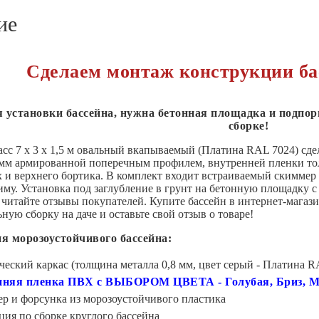
ие
Сделаем монтаж конструкции ба
я установки бассейна, нужна бетонная площадка и подпор
сборке!
асс 7 х 3 х 1,5 м овальный вкапываемый (Платина RAL 7024) сд
 мм армированной поперечным профилем, внутренней пленки то
и верхнего бортика. В комплект входит встраиваемый скиммер
зиму. Установка под заглубление в грунт на бетонную площадку
читайте отзывы покупателей. Купите бассейн в интернет-магази
ную сборку на даче и оставьте свой отзыв о товаре!
я морозоустойчивого бассейна:
еский каркас (толщина металла 0,8 мм, цвет серый - Платина R
нняя пленка ПВХ с ВЫБОРОМ ЦВЕТА - Голубая, Бриз, Мо
р и форсунка из морозоустойчивого пластика
ия по сборке круглого бассейна