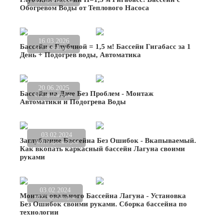
821 просмотров
Обогревом Воды от Теплового Насоса
16.03.2026
Бассейн с Глубиной = 1,5 м! Бассейн Гигабасс за 1
517 просмотров
День + Подогрев воды, Автоматика
20.06.2025
Бассейн на Даче Без Проблем - Монтаж
472 просмотров
Автоматики и Подогрева Воды
03.02.2024
Заглубление Бассейна Без Ошибок - Вкапываемый.
36919 просмотров
Как вкопать каркасный бассейн Лагуна своими
руками
03.02.2024
Монтаж овального Бассейна Лагуна - Установка
8022 просмотров
Без Ошибок своими руками. Сборка бассейна по
технологии