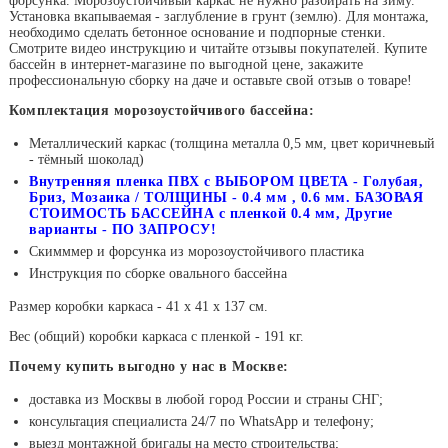
форсунка. Морозоустойчивый каркас не нужно разбирать на зиму.
Установка вкапываемая - заглубление в грунт (землю). Для монтажа,
необходимо сделать бетонное основание и подпорные стенки.
Смотрите видео инструкцию и читайте отзывы покупателей. Купите
бассейн в интернет-магазине по выгодной цене, закажите
профессиональную сборку на даче и оставьте свой отзыв о товаре!
Комплектация морозоустойчивого бассейна:
Металлический каркас (толщина металла 0,5 мм, цвет коричневый
- тёмный шоколад)
Внутренняя пленка ПВХ с ВЫБОРОМ ЦВЕТА - Голубая,
Бриз, Мозаика / ТОЛЩИНЫ - 0.4 мм , 0.6 мм. БАЗОВАЯ
СТОИМОСТЬ БАССЕЙНА с пленкой 0.4 мм, Другие
варианты - ПО ЗАПРОСУ!
Скимммер и форсунка из морозоустойчивого пластика
Инструкция по сборке овального бассейна
Размер коробки каркаса - 41 х 41 х 137 см.
Вес (общий) коробки каркаса с пленкой - 191 кг.
Почему купить выгодно у нас в Москве:
доставка из Москвы в любой город России и страны СНГ;
консультация специалиста 24/7 по WhatsApp и телефону;
выезд монтажной бригады на место строительства;