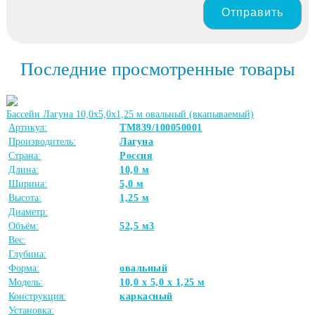
Отправить
Последние просмотренные товары
Бассейн Лагуна 10,0х5,0х1,25 м овальный (вкапываемый)
Артикул:
ТМ839/100050001
Производитель:
Лагуна
Страна:
Россия
Длина:
10,0 м
Ширина:
5,0 м
Высота:
1,25 м
Диаметр:
Объём:
52,5 м3
Вес:
Глубина:
Форма:
овальный
Модель:
10,0 х 5,0 х 1,25 м
Конструкция:
каркасный
Установка: