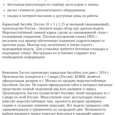
бесплатная консультация по подбору аксессуаров и химии;
расчет стоимости дополнительного оборудования;
скидки в интернет-магазине и доступные цены на работы.
Каркасный бассейн Лагуна 10 х 5 х 1,25 м овальный (вкапываемый),
производство Россия - смотрите видео обзор про данную модель.
Морозоустойчивый зимний каркас сделан из оцинкованной стали с
полимерным покрытием. Плотная внутренняя пленка ПВХ с
рисунком под мрамор обеспечивает надежную гидроизоляцию от
протечек воды. Монтаж под заглубление в землю (грунт) -
вкапываемая модель. Для установки требуется бетонная площадка и
подпорные стенки. Инструкция по установке содержит всю
необходимую информацию.
Компания Лагуна производит каркасные бассейны для дачи с 2014 г.
Производство находится в г. Самара (Россия). КОВАС является
официальным дилером в г. Москва по продаже морозоустойчивых
бассейнов Лагуна. На нашем официальном сайте в интернет-магазине
представлен полный модельный ряд всех размеров и окраса.
Производитель Лагуна осуществляет поставку своей продукции из г.
Самара по всей России. Многолетний опыт эксплуатации показал
качество морозоустойчивых чаш, прочность которых проверена
годами и сильными зимними морозами. Все модели прекрасно себя
зарекомендовали в применении на загородной даче. Возможность
выбора внешнего окраса помогает вписаться в ландшафт дачного