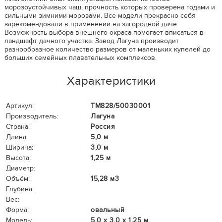
морозоустойчивых чаш, прочность которых проверена годами и
сильными зимними морозами. Все модели прекрасно себя
зарекомендовали в применении на загородной даче.
Возможность выбора внешнего окраса помогает вписаться в
ландшафт дачного участка. Завод Лагуна производит
разнообразное количество размеров от маленьких купелей до
больших семейных плавательных комплексов.
Характеристики
Артикул:
ТМ828/50030001
Производитель:
Лагуна
Страна:
Россия
Длина:
5,0 м
Ширина:
3,0 м
Высота:
1,25 м
Диаметр:
Объём:
15,28 м3
Глубина:
Вес:
Форма:
овальный
Модель:
5,0 х 3,0 х 1,25 м