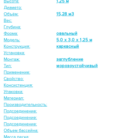
Высота:
1,25 м
Диаметр:
Объём:
15,28 м3
Вес:
Глубина:
Форма:
овальный
Модель:
5,0 х 3,0 х 1,25 м
Конструкция:
каркасный
Установка:
Монтаж:
заглубление
Тип:
морозоустойчивый
Применение:
Свойство:
Консистенция:
Упаковка:
Материал:
Производительность:
Подсоединение:
Подсоединение:
Подсоединение:
Объем бассейна:
Масса песка: