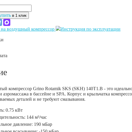
упить
в 1 клик
 на воздушный компрессор
Инструкция по эксплуатации
ки
лата
ие
ый компрессор Grino Rotamik SKS (SKH) 140Т1.В - это идеальн
и аэромассажа в бассейне и SPA. Корпус и крыльчатка компресс
аемых деталей и не требуют смазывания.
ь: 0.75 кВт
ительность: 144 м³/час
льное давление: 190 мБар
льное всасывание: -150 мБар