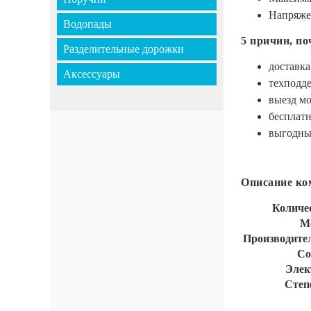
Напряже
Водопады
5 причин, п
Разделительные дорожки
доставка
Аксессуары
техподде
выезд м
бесплатн
выгодные
Описание ком
Количе
М
Производитель
Со
Элек
Степ