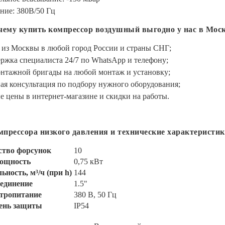
ние: 380В/50 Гц
очему купить компрессор воздушный выгодно у нас в Моск
 из Москвы в любой город России и страны СНГ;
ржка специалиста 24/7 по WhatsApp и телефону;
онтажной бригады на любой монтаж и установку;
ая консультация по подбору нужного оборудования;
 цены в интернет-магазине и скидки на работы.
прессора низкого давления и технические характеристик
ство форсунок
10
ощность
0,75 кВт
ность, м³/ч (при h)
144
единение
1.5"
тропитание
380 В, 50 Гц
ень защиты
IP54