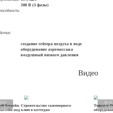
380 В (3 фазы)
пособность:
ботки:
создание гейзера воздуха в воде
оборудование аэромассажа
воздушный низкого давления
Видео
.2021
30.12
й бассейн. Строительство скиммерного
Типовое О
смотров
1746 про
Бассейн под ключ в коттедже
оборудова