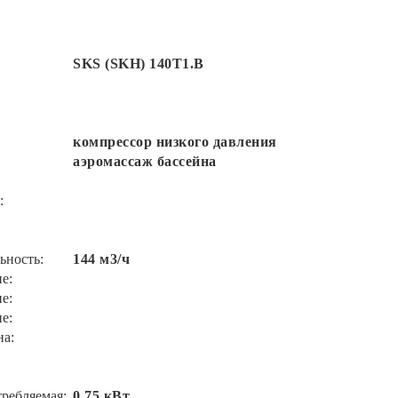
SKS (SKH) 140Т1.В
компрессор низкого давления
аэромассаж бассейна
:
ьность:
144 м3/ч
е:
е:
е:
на:
ребляемая:
0.75 кВт