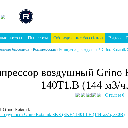
вые насосы
Пылесосы
Оборудование бассейнов
Видео
ование бассейнов
Компрессоры
Компрессор воздушный Grino Rotamik 
/
/
прессор воздушный Grino 
140Т1.В (144 м3/ч
Отзывы 0
1
Grino Rotamik