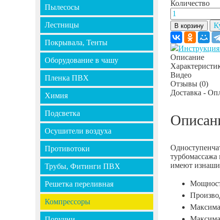
Количество
Пылесосы
Лестницы
К
В корзину
Покрывала, Тенты
Инструкция
Описание
Оборудование в чашу
Характеристи
Видео
Пленка ПВХ
Отзывы
(0)
Доставка - Оп
Химия
Подсветка
Описан
Осушители воздуха
Одноступенчат
Противотоки
турбомассажа 
имеют изнашив
Трубы, Фитинги ПВХ
Мощност
Решетка переливная
Производ
Компрессоры
Максима
Максима
Поручни