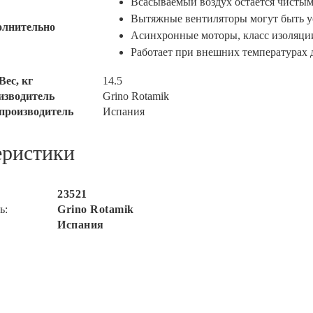
Всасываемый воздух остается чисты
Вытяжные вентиляторы могут быть 
олнительно
Асинхронные моторы, класс изоляции F
Работает при внешних температурах 
Вес, кг
14.5
изводитель
Grino Rotamik
производитель
Испания
еристики
23521
ь:
Grino Rotamik
Испания