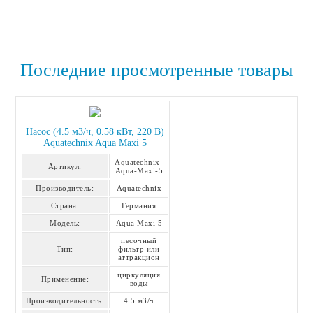
Последние просмотренные товары
Насос (4.5 м3/ч, 0.58 кВт, 220 В)
Aquatechnix Aqua Maxi 5
Aquatechnix-
Артикул:
Aqua-Maxi-5
Производитель:
Aquatechnix
Страна:
Германия
Модель:
Aqua Maxi 5
песочный
Тип:
фильтр или
аттракцион
циркуляция
Применение:
воды
Производительность:
4.5 м3/ч