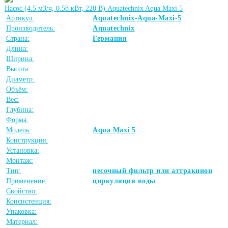
Насос (4.5 м3/ч, 0.58 кВт, 220 В) Aquatechnix Aqua Maxi 5
Артикул:
Aquatechnix-Aqua-Maxi-5
Производитель:
Aquatechnix
Страна:
Германия
Длина:
Ширина:
Высота:
Диаметр:
Объём:
Вес:
Глубина:
Форма:
Модель:
Aqua Maxi 5
Конструкция:
Установка:
Монтаж:
Тип:
песочный фильтр или аттракцион
Применение:
циркуляция воды
Свойство:
Консистенция:
Упаковка:
Материал: