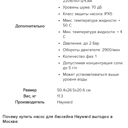
220В/50Гц/4,8А
Уровень шума: 70 дБ
Класс защиты насоса: IPX5
Макс. температура жидкости: +
50 С
Дополнительно
Мин. температура жидкости: + 4
С
Давление: до 2 Бар
Обороты двигателя: 2900/мин
Количество фаз: 1
Допустимая концентрация соли:
до 5 г/л
Может устанавливаться выше
уровня воды
Размер
50.4x26.5x20.6 см
Вес, кг
11.3
Производитель
Hayward
Почему купить насос для бассейна Hayward выгодно в
Москве: