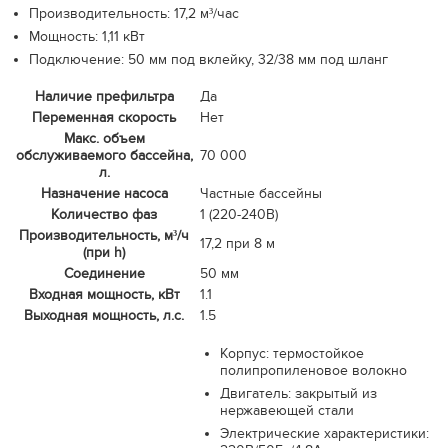
Производительность: 17,2 м³/час
Мощность: 1,11 кВт
Подключение: 50 мм под вклейку, 32/38 мм под шланг
Наличие префильтра
Да
Переменная скорость
Нет
Макс. объем
обслуживаемого бассейна,
70 000
л.
Назначение насоса
Частные бассейны
Количество фаз
1 (220-240В)
Производительность, м³/ч
17,2 при 8 м
(при h)
Соединение
50 мм
Входная мощность, кВт
1.1
Выходная мощность, л.с.
1.5
Корпус: термостойкое
полипропиленовое волокно
Двигатель: закрытый из
нержавеющей стали
Электрические характеристики: