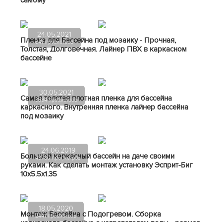
24.05.2021
Пленка для Бассейна под мозаику - Прочная,
841 просмотров
Толстая, Долговечная. Лайнер ПВХ в каркасном
бассейне
30.05.2021
Самая толстая плотная пленка для бассейна
3884 просмотров
каркасного. Внутренняя пленка лайнер бассейна
под мозаику
24.06.2019
Большой каркасный бассейн на даче своими
43780 просмотров
руками. Как сделать монтаж установку Эсприт-Биг
10х5.5х1.35
18.05.2020
Монтаж Бассейна с Подогревом. Сборка
2441 просмотров