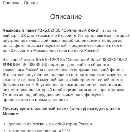
Доставка - Оплата
Описание
Чашковый пакет 10х5.5х1.35 "Солнечный блик"
- пленка
лайнер ПВХ для каркасного бассейна. Интернет-магазин готовых
внутренних вкладышей чаш: подробное описание, недорогие
цены, фото, отзывы покупателей. Продажа чашкового пакета
для бассейна в Москве, доставка по всей России!
Чашковый пакет 10х5.5х1.25/1.35 "Солнечный блик" 18X33X48/52
SUNLIGHT (ELI1833SUN) подходит для любого сборного
каркасного бассейна с такими же размерами овальной формы.
Это готовая внутренняя пленка из пвх, которая используется в
качестве запасной сменной чаши. Лайнер имеет синий цвет с
бликами солнца. Внутреннее покрытие является эластичным
пвх материалом, который необходимо натягивать при монтаже.
Отверстия под оборудования скиммера и форсунки
прорезаются во время установки.
Почему купить чашковый пакет (пленку) выгодно у нас в
Москве:
доставка из Москвы в любой город России
техподдержка специалиста 24/7