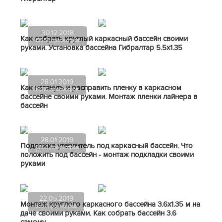
30.12.2018
Как собрать круглый каркасный бассейн своими
13658 просмотров
руками. Установка бассейна Гибралтар 5.5х1.35
28.01.2019
Как натянуть и расправить пленку в каркасном
18810 просмотров
бассейне своими руками. Монтаж пленки лайнера в
бассейн
28.01.2019
Подложка утеплитель под каркасный бассейн. Что
9866 просмотров
положить под бассейн - монтаж подкладки своими
руками
22.05.2019
Монтаж круглого каркасного бассейна 3.6х1.35 м на
5591 просмотров
даче своими руками. Как собрать бассейн 3.6
самому