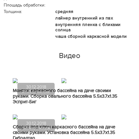
Площадь обработки:
Толщина:
средняя
лайнер внутренний из пвх
внутренняя пленка с бликами
солнца
чаша сборной каркасной модели
Видео
30.12.2018
Монтаж каркасного бассейна на даче своими
29135 просмотров
руками. Сборка овального бассейна 5.5х3.7х1.35
Эсприт-Биг
30.12.2018
Сборка под ключ каркасного бассейна на даче
15306 просмотров
своими руками. Установка бассейна 5.5х3.7х1.35
Гибралтар