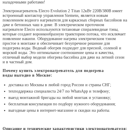
наладочными работами!
Электронагреватель Elecro Evolution 2 Titan 12кВт 220В/380В имеет
встроенный контактор управления Siemens, является новым
поколением водного нагревателя для каркасных сборных бассейнов на
даче и бетонных чаш в доме. В электрическом проточном
нагревателе Elecro используются титановые спиралевидные тэны,
которые создают воронкообразную траекторию потока, что исключает
появление накипи. Оборудование нагрева электрическим тэном
простое в монтаже и обеспечивает безупречное решение для
подогрева воды. Водный обогрев подходит для пресной, соленой и
морской воды. Это оптимальное соотношение цены и качества,
отличный выбор модели обогрева бассейна для дачи на летний сезон
и в частный дом.
Почему купить электронагреватель для подогрева
воды выгодно в Москве:
доставка из Москвы в любой город России и страны СНГ;
техподдержка специалиста 24/7 по WhatsApp и телефону;
выезд монтажной бригады на любой монтаж и установку;
бесплатная консультация по подбору нужного оборудования;
выгодные цены в интернет-магазине и скидки на работы.
Описание и технические характеристики электронагревателя: