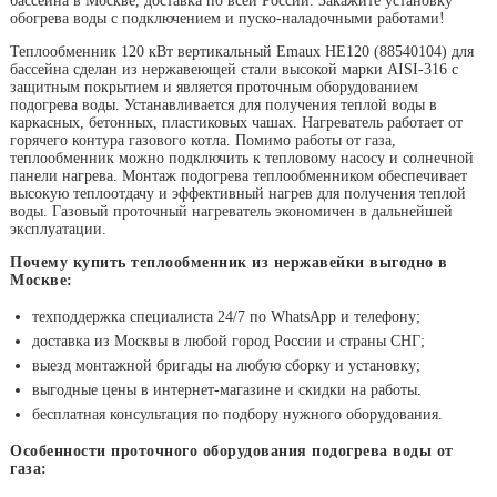
бассейна в Москве, доставка по всей России. Закажите установку
обогрева воды с подключением и пуско-наладочными работами!
Теплообменник 120 кВт вертикальный Emaux HЕ120 (88540104) для
бассейна сделан из нержавеющей стали высокой марки AISI-316 с
защитным покрытием и является проточным оборудованием
подогрева воды. Устанавливается для получения теплой воды в
каркасных, бетонных, пластиковых чашах. Нагреватель работает от
горячего контура газового котла. Помимо работы от газа,
теплообменник можно подключить к тепловому насосу и солнечной
панели нагрева. Монтаж подогрева теплообменником обеспечивает
высокую теплоотдачу и эффективный нагрев для получения теплой
воды. Газовый проточный нагреватель экономичен в дальнейшей
эксплуатации.
Почему купить теплообменник из нержавейки выгодно в
Москве:
техподдержка специалиста 24/7 по WhatsApp и телефону;
доставка из Москвы в любой город России и страны СНГ;
выезд монтажной бригады на любую сборку и установку;
выгодные цены в интернет-магазине и скидки на работы.
бесплатная консультация по подбору нужного оборудования.
Особенности проточного оборудования подогрева воды от
газа: