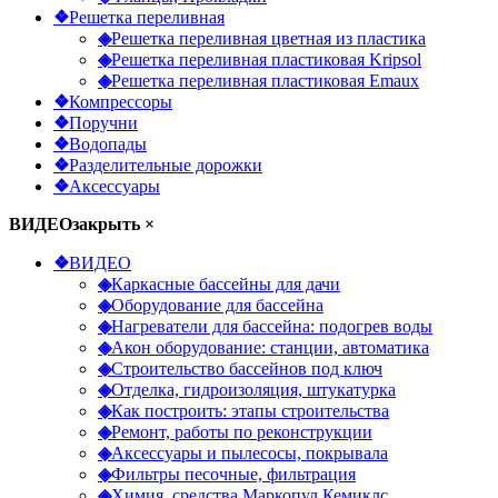
❖
Решетка переливная
◈
Решетка переливная цветная из пластика
◈
Решетка переливная пластиковая Kripsol
◈
Решетка переливная пластиковая Emaux
❖
Компрессоры
❖
Поручни
❖
Водопады
❖
Разделительные дорожки
❖
Аксессуары
ВИДЕО
закрыть ×
❖
ВИДЕО
◈
Каркасные бассейны для дачи
◈
Оборудование для бассейна
◈
Нагреватели для бассейна: подогрев воды
◈
Акон оборудование: станции, автоматика
◈
Строительство бассейнов под ключ
◈
Отделка, гидроизоляция, штукатурка
◈
Как построить: этапы строительства
◈
Ремонт, работы по реконструкции
◈
Аксессуары и пылесосы, покрывала
◈
Фильтры песочные, фильтрация
◈
Химия, средства Маркопул Кемиклс