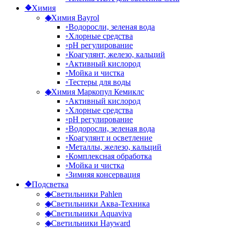
❖
Химия
◈
Химия Bayrol
◦
Водоросли, зеленая вода
◦
Хлорные средства
◦
рН регулирование
◦
Коагулянт, железо, кальций
◦
Активный кислород
◦
Мойка и чистка
◦
Тестеры для воды
◈
Химия Маркопул Кемиклс
◦
Активный кислород
◦
Хлорные средства
◦
рН регулирование
◦
Водоросли, зеленая вода
◦
Коагулянт и осветление
◦
Металлы, железо, кальций
◦
Комплексная обработка
◦
Мойка и чистка
◦
Зимняя консервация
❖
Подсветка
◈
Светильники Pahlen
◈
Светильники Аква-Техника
◈
Светильники Aquaviva
◈
Светильники Hayward