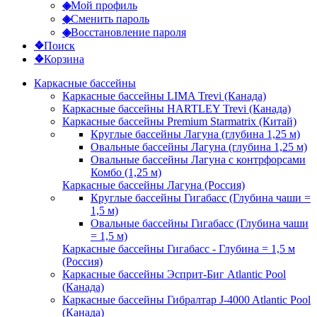
◈
Мой профиль
◈
Сменить пароль
◈
Восстановление пароля
❖
Поиск
❖
Корзина
Каркасные бассейны
Каркасные бассейны LIMA Trevi (Канада)
Каркасные бассейны HARTLEY Trevi (Канада)
Каркасные бассейны Premium Starmatrix (Китай)
Круглые бассейны Лагуна (глубина 1,25 м)
Овальные бассейны Лагуна (глубина 1,25 м)
Овальные бассейны Лагуна с контрфорсами
Комбо (1,25 м)
Каркасные бассейны Лагуна (Россия)
Круглые бассейны Гигабасс (Глубина чаши =
1,5 м)
Овальные бассейны Гигабасс (Глубина чаши
= 1,5 м)
Каркасные бассейны Гигабасс - Глубина = 1,5 м
(Россия)
Каркасные бассейны Эсприт-Биг Atlantic Pool
(Канада)
Каркасные бассейны Гибралтар J-4000 Atlantic Pool
(Канада)