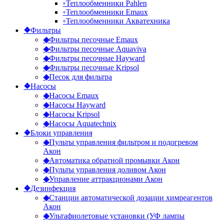
◦
Теплообменники Pahlen
◦
Теплообменники Emaux
◦
Теплообменники Акватехника
❖
Фильтры
◈
Фильтры песочные Emaux
◈
Фильтры песочные Aquaviva
◈
Фильтры песочные Hayward
◈
Фильтры песочные Kripsol
◈
Песок для фильтра
❖
Насосы
◈
Насосы Emaux
◈
Насосы Hayward
◈
Насосы Kripsol
◈
Насосы Aquatechnix
❖
Блоки управления
◈
Пульты управления фильтром и подогревом
Акон
◈
Автоматика обратной промывки Акон
◈
Пульты управления доливом Акон
◈
Управление аттракционами Акон
❖
Дезинфекция
◈
Станции автоматической дозации химреагентов
Акон
◈
Ультафиолетовые установки (УФ лампы