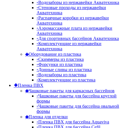
◦
Водозаборы из нержавейки Акватехника
◦
Стеновые проходы из нержавейки
Акватехника
◦
Распаячные коробки из нержавейки
Акватехника
◦
Аэромассажные плата из нержавейки
Акватехника
◦
Для спортивных бассейнов Акватехника
◦
Комплектующие из нержавейки
Акватехника
◈
Оборудование из пластика
◦
Скиммеры из пластика
◦
Форсунки из пластика
◦
Донные сливы из пластика
◦
Водозаборы из пластика
◦
Комплектующие из пластика
❖
Пленка ПВХ
◈
Чашковые пакеты для каркасных бассейнов
◦
Чашковые пакеты для бассейна круглой
формы
◦
Чашковые пакеты для бассейна овальной
формы
◈
Пленка для отделки
◦
Пленка ПВХ для бассейна Aquaviva
◦
Пленка ПВХ для бассейна Cefil