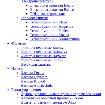
Электронагреватели
Электронагреватели Elecro
Электронагреватели Pahlen
ТЭНы электрические
Теплообменники
Теплообменники Elecro
Теплообменники Aquaviva
Теплообменники Pahlen
Теплообменники Emaux
Теплообменники Акватехника
Фильтры
Фильтры песочные Emaux
Фильтры песочные Aquaviva
Фильтры песочные Hayward
Фильтры песочные Kripsol
Песок для фильтра
Насосы
Насосы Emaux
Насосы Hayward
Насосы Kripsol
Насосы Aquatechnix
Блоки управления
Пульты управления фильтром и подогревом Акон
Автоматика обратной промывки Акон
Пульты управления доливом Акон