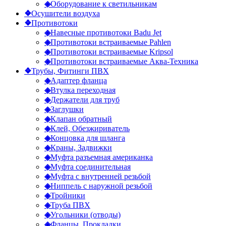
◈
Оборудование к светильникам
❖
Осушители воздуха
❖
Противотоки
◈
Навесные противотоки Badu Jet
◈
Противотоки встраиваемые Pahlen
◈
Противотоки встраиваемые Kripsol
◈
Противотоки встраиваемые Аква-Техника
❖
Трубы, Фитинги ПВХ
◈
Адаптер фланца
◈
Втулка переходная
◈
Держатели для труб
◈
Заглушки
◈
Клапан обратный
◈
Клей, Обезжириватель
◈
Концовка для шланга
◈
Краны, Задвижки
◈
Муфта разъемная американка
◈
Муфта соединительная
◈
Муфта с внутренней резьбой
◈
Ниппель с наружной резьбой
◈
Тройники
◈
Труба ПВХ
◈
Угольники (отводы)
◈
Фланцы, Прокладки