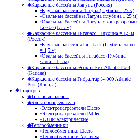
◈
Каркасные бассейны Лагуна (Россия)
◦
Круглые бассейны Лагуна (глубина 1,25 м)
◦
Овальные бассейны Лагуна (глубина 1,25 м)
◦
Овальные бассейны Лагуна с контрфорсами
Комбо (1,25 м)
◈
Каркасные бассейны Гигабасс - Глубина = 1,5 м
(Россия)
◦
Круглые бассейны Гигабасс (Глубина чаши
= 1,5 м)
◦
Овальные бассейны Гигабасс (Глубина
чаши = 1,5 м)
◈
Каркасные бассейны Эсприт-Биг Atlantic Pool
(Канада)
◈
Каркасные бассейны Гибралтар J-4000 Atlantic
Pool (Канада)
❖
Подогрев
◈
Тепловые насосы
◈
Электронагреватели
◦
Электронагреватели Elecro
◦
Электронагреватели Pahlen
◦
ТЭНы электрические
◈
Теплообменники
◦
Теплообменники Elecro
◦
Теплообменники Aquaviva