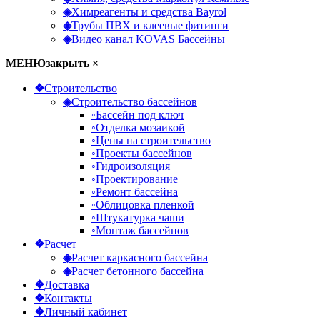
◈
Химреагенты и средства Bayrol
◈
Трубы ПВХ и клеевые фитинги
◈
Видео канал KOVAS Бассейны
МЕНЮ
закрыть ×
❖
Строительство
◈
Строительство бассейнов
◦
Бассейн под ключ
◦
Отделка мозаикой
◦
Цены на строительство
◦
Проекты бассейнов
◦
Гидроизоляция
◦
Проектирование
◦
Ремонт бассейна
◦
Облицовка пленкой
◦
Штукатурка чаши
◦
Монтаж бассейнов
❖
Расчет
◈
Расчет каркасного бассейна
◈
Расчет бетонного бассейна
❖
Доставка
❖
Контакты
❖
Личный кабинет