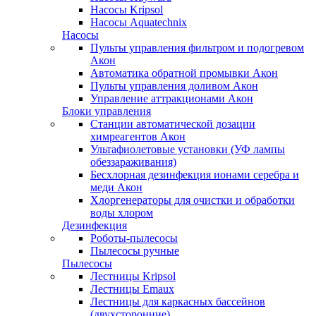
Насосы Kripsol
Насосы Aquatechnix
Насосы
Пульты управления фильтром и подогревом
Акон
Автоматика обратной промывки Акон
Пульты управления доливом Акон
Управление аттракционами Акон
Блоки управления
Станции автоматической дозации
химреагентов Акон
Ультафиолетовые установки (УФ лампы
обеззараживания)
Бесхлорная дезинфекция ионами серебра и
меди Акон
Хлоргенераторы для очистки и обработки
воды хлором
Дезинфекция
Роботы-пылесосы
Пылесосы ручные
Пылесосы
Лестницы Kripsol
Лестницы Emaux
Лестницы для каркасных бассейнов
(двухсторонние)