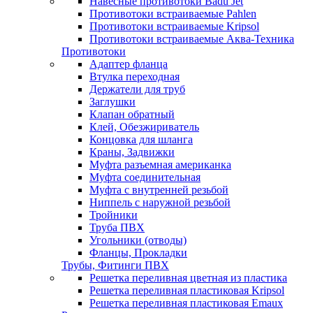
Навесные противотоки Badu Jet
Противотоки встраиваемые Pahlen
Противотоки встраиваемые Kripsol
Противотоки встраиваемые Аква-Техника
Противотоки
Адаптер фланца
Втулка переходная
Держатели для труб
Заглушки
Клапан обратный
Клей, Обезжириватель
Концовка для шланга
Краны, Задвижки
Муфта разъемная американка
Муфта соединительная
Муфта с внутренней резьбой
Ниппель с наружной резьбой
Тройники
Труба ПВХ
Угольники (отводы)
Фланцы, Прокладки
Трубы, Фитинги ПВХ
Решетка переливная цветная из пластика
Решетка переливная пластиковая Kripsol
Решетка переливная пластиковая Emaux