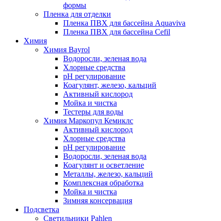
формы
Пленка для отделки
Пленка ПВХ для бассейна Aquaviva
Пленка ПВХ для бассейна Cefil
Химия
Химия Bayrol
Водоросли, зеленая вода
Хлорные средства
рН регулирование
Коагулянт, железо, кальций
Активный кислород
Мойка и чистка
Тестеры для воды
Химия Маркопул Кемиклс
Активный кислород
Хлорные средства
рН регулирование
Водоросли, зеленая вода
Коагулянт и осветление
Металлы, железо, кальций
Комплексная обработка
Мойка и чистка
Зимняя консервация
Подсветка
Светильники Pahlen