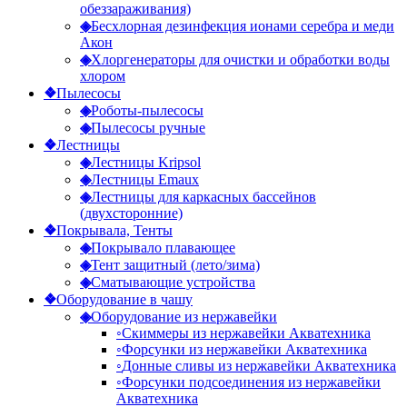
обеззараживания)
◈
Бесхлорная дезинфекция ионами серебра и меди
Акон
◈
Хлоргенераторы для очистки и обработки воды
хлором
❖
Пылесосы
◈
Роботы-пылесосы
◈
Пылесосы ручные
❖
Лестницы
◈
Лестницы Kripsol
◈
Лестницы Emaux
◈
Лестницы для каркасных бассейнов
(двухсторонние)
❖
Покрывала, Тенты
◈
Покрывало плавающее
◈
Тент защитный (лето/зима)
◈
Сматывающие устройства
❖
Оборудование в чашу
◈
Оборудование из нержавейки
◦
Скиммеры из нержавейки Акватехника
◦
Форсунки из нержавейки Акватехника
◦
Донные сливы из нержавейки Акватехника
◦
Форсунки подсоединения из нержавейки
Акватехника