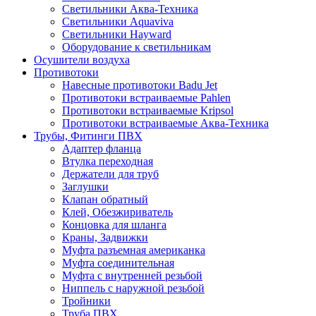
Светильники Аква-Техника
Светильники Aquaviva
Светильники Hayward
Оборудование к светильникам
Осушители воздуха
Противотоки
Навесные противотоки Badu Jet
Противотоки встраиваемые Pahlen
Противотоки встраиваемые Kripsol
Противотоки встраиваемые Аква-Техника
Трубы, Фитинги ПВХ
Адаптер фланца
Втулка переходная
Держатели для труб
Заглушки
Клапан обратный
Клей, Обезжириватель
Концовка для шланга
Краны, Задвижки
Муфта разъемная американка
Муфта соединительная
Муфта с внутренней резьбой
Ниппель с наружной резьбой
Тройники
Труба ПВХ