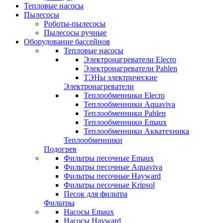
Тепловые насосы
Пылесосы
Роботы-пылесосы
Пылесосы ручные
Оборудование бассейнов
Тепловые насосы
Электронагреватели Elecro
Электронагреватели Pahlen
ТЭНы электрические
Электронагреватели
Теплообменники Elecro
Теплообменники Aquaviva
Теплообменники Pahlen
Теплообменники Emaux
Теплообменники Акватехника
Теплообменники
Подогрев
Фильтры песочные Emaux
Фильтры песочные Aquaviva
Фильтры песочные Hayward
Фильтры песочные Kripsol
Песок для фильтра
Фильтры
Насосы Emaux
Насосы Hayward