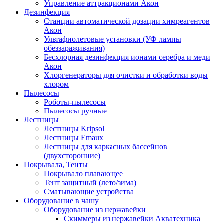
Управление аттракционами Акон
Дезинфекция
Станции автоматической дозации химреагентов
Акон
Ультафиолетовые установки (УФ лампы
обеззараживания)
Бесхлорная дезинфекция ионами серебра и меди
Акон
Хлоргенераторы для очистки и обработки воды
хлором
Пылесосы
Роботы-пылесосы
Пылесосы ручные
Лестницы
Лестницы Kripsol
Лестницы Emaux
Лестницы для каркасных бассейнов
(двухсторонние)
Покрывала, Тенты
Покрывало плавающее
Тент защитный (лето/зима)
Сматывающие устройства
Оборудование в чашу
Оборудование из нержавейки
Скиммеры из нержавейки Акватехника