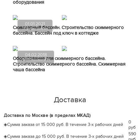
оборудования
01.01.2021
Скиммерный бассейн. Строительство скиммерного
1719 просмотров
бассейна. Бассейн под ключ в коттедже
04.02.2018
Оборудование для скиммерного бассейна.
9298 просмотров
Строительство скиммерного бассейна. Скиммерная
чаша бассейна
Доставка
Доставка по Москве (в пределах МКАД)
0
◈
Сумма заказа от 15 000 руб. В течение 3-х рабочих дней
руб
590
◈
Сумма заказа до 15 000 руб. В течение 3-х рабочих дней
руб