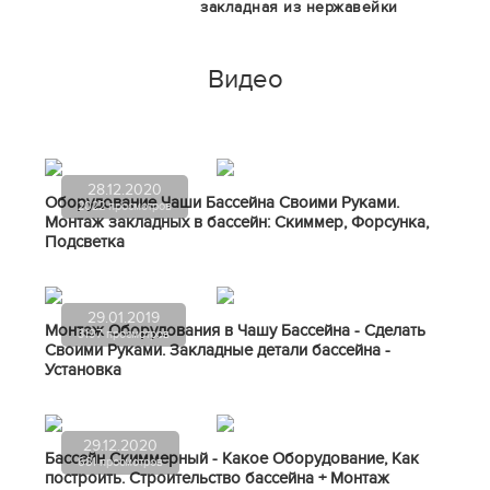
закладная из нержавейки
Видео
28.12.2020
Оборудование Чаши Бассейна Своими Руками.
2022 просмотров
Монтаж закладных в бассейн: Скиммер, Форсунка,
Подсветка
29.01.2019
Монтаж Оборудования в Чашу Бассейна - Сделать
3197 просмотров
Своими Руками. Закладные детали бассейна -
Установка
29.12.2020
Бассейн Скиммерный - Какое Оборудование, Как
681 просмотров
построить. Строительство бассейна + Монтаж