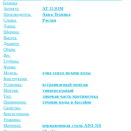
Техника
Артикул:
АТ 15.01М
Производитель:
Аква-Техника
Страна:
Россия
Длина:
Ширина:
Высота:
Диаметр:
Объём:
Вес:
Глубина:
Форма:
Модель:
одно сопло подачи воды
Конструкция:
Установка:
встраиваемый монтаж
Монтаж:
универсальный
Тип:
лицевая часть противотока
Применение:
течение воды в бассейне
Свойство:
Консистенция:
Упаковка:
Материал:
нержавеющая сталь AISI-316