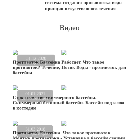
система создания противотока воды
принцип искусственного течения
Видео
31.12.2020
Противоток Бассейна Работает. Что такое
10429 просмотров
противоток? Течение, Поток Воды - противоток для
бассейна
01.01.2021
Строительство скиммерного бассейна.
3844 просмотров
Скиммерный бетонный бассейн. Бассейн под ключ
в коттедже
31.03.2018
Противоток Бассейна. Что такое противоток.
4137 просмотров
Монтаж противотока - Установка в бассейн своими