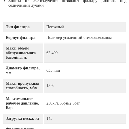
Защита от УФ-излучения позволяет фильтру работать под
солнечными лучами
Тип фильтра
Песочный
Корпус фильтра
Полимер усиленный стекловолокном
Макс. объем
обслуживаемого
62 400
бассейна, л.
Диаметр фильтра,
635 mm
мм
Макс. пропускная
15.6
способность, м³/ч
Максимальное
рабочее давление,
250kPa/36psi/2.5bar
Бар
Загрузка песка, кг
145