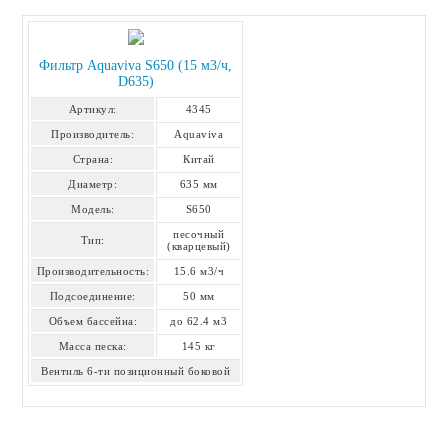
Фильтр Aquaviva S650 (15 м3/ч,
D635)
Артикул:
4345
Производитель:
Aquaviva
Страна:
Китай
Диаметр:
635 мм
Модель:
S650
песочный
Тип:
(кварцевый)
Производительность:
15.6 м3/ч
Подсоединение:
50 мм
Объем бассейна:
до 62.4 м3
Масса песка:
145 кг
Вентиль 6-ти позиционный боковой