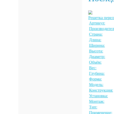
Решетка перел
Артикул:
Производител
Страна:
Длина:
Ширина:
Высота:
Диаметр:
Объём:
Вес:
Глубина:
Форма:
Модель:
Конструкция:
Установка:
Монтаж:
Тип:
Применение: