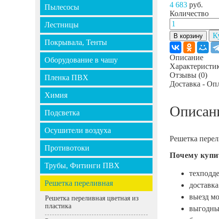
4 683
руб.
Пылесосы
Количество
Лестницы
К
В корзину
Покрывала, Тенты
Описание
Оборудование в чашу
Характеристи
Отзывы
(0)
Пленка ПВХ
Доставка - Оп
Химия
Описан
Подсветка
Осушители воздуха
Решетка перел
Противотоки
Почему купи
Трубы, Фитинги ПВХ
техподде
Решетка переливная
доставка
выезд м
Решетка переливная цветная из
пластика
выгодные