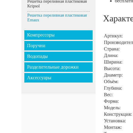
бесплатн
Решетка переливная пластиковая
Kripsol
Решетка переливная пластиковая
Характ
Emaux
Компрессоры
Артикул:
Производител
Поручни
Страна:
Длина:
Водопады
Ширина:
Разделительные дорожки
Высота:
Диаметр:
Аксессуары
Объём:
Глубина:
Вес:
Форма:
Модель:
Конструкция:
Установка:
Монтаж: