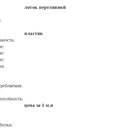
лоток переливной
:
пластик
ьность:
е:
е:
е:
на:
ребляемая:
пособность:
цена за 1 м.п
ботки: