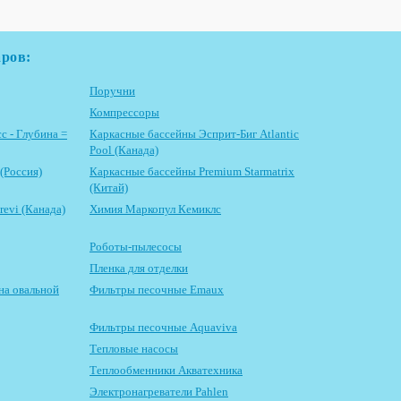
аров:
Поручни
Компрессоры
с - Глубина =
Каркасные бассейны Эсприт-Биг Atlantic
Pool (Канада)
(Россия)
Каркасные бассейны Premium Starmatrix
(Китай)
evi (Канада)
Химия Маркопул Кемиклс
Роботы-пылесосы
Пленка для отделки
на овальной
Фильтры песочные Emaux
Фильтры песочные Aquaviva
Тепловые насосы
Теплообменники Акватехника
Электронагреватели Pahlen