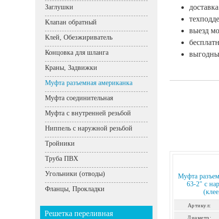
доставка
Заглушки
техподде
Клапан обратный
выезд м
Клей, Обезжириватель
бесплатн
Концовка для шланга
выгодные
Краны, Задвижки
Муфта разъемная американка
Муфта соединительная
Муфта с внутренней резьбой
Ниппель с наружной резьбой
Тройники
Труба ПВХ
Угольники (отводы)
Муфта разъем
63-2" с на
Фланцы, Прокладки
(кле
Артикул:
Решетка переливная
Диаметр: