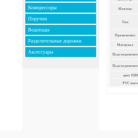
Компрессоры
Монтаж:
Поручни
Тип:
Водопады
Применение:
Разделительные дорожки
Материал:
Аксессуары
Подсоединение
Подсоединение
цвет ПВ
PVC высо