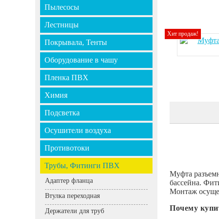
Пылесосы
Лестницы
Хит продаж!
Покрывала, Тенты
Оборудование в чашу
Пленка ПВХ
Химия
Подсветка
Осушители воздуха
Противотоки
Трубы, Фитинги ПВХ
Муфта разъемн
Адаптер фланца
бассейна. Фит
Монтаж осуще
Втулка переходная
Почему купи
Держатели для труб