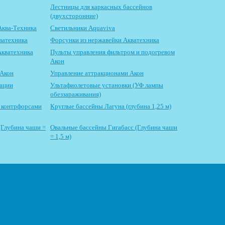
Лестницы для каркасных бассейнов
(двухсторонние)
Аква-Техника
Светильники Aquaviva
ватехника
Форсунки из нержавейки Акватехника
Акватехника
Пульты управления фильтром и подогревом
Акон
 Акон
Управление аттракционами Акон
зации
Ультафиолетовые установки (УФ лампы
обеззараживания)
с контрфорсами
Круглые бассейны Лагуна (глубина 1,25 м)
(Глубина чаши =
Овальные бассейны Гигабасс (Глубина чаши
= 1,5 м)