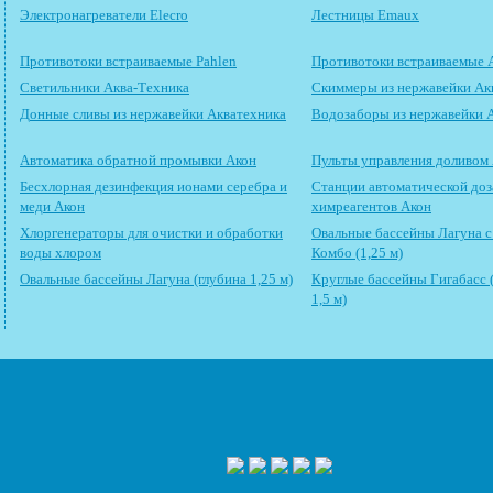
Электронагреватели Elecro
Лестницы Emaux
Противотоки встраиваемые Pahlen
Противотоки встраиваемые 
Светильники Аква-Техника
Скиммеры из нержавейки Ак
Донные сливы из нержавейки Акватехника
Водозаборы из нержавейки 
Автоматика обратной промывки Акон
Пульты управления доливом
Бесхлорная дезинфекция ионами серебра и
Станции автоматической до
меди Акон
химреагентов Акон
Хлоргенераторы для очистки и обработки
Овальные бассейны Лагуна 
воды хлором
Комбо (1,25 м)
Овальные бассейны Лагуна (глубина 1,25 м)
Круглые бассейны Гигабасс 
1,5 м)