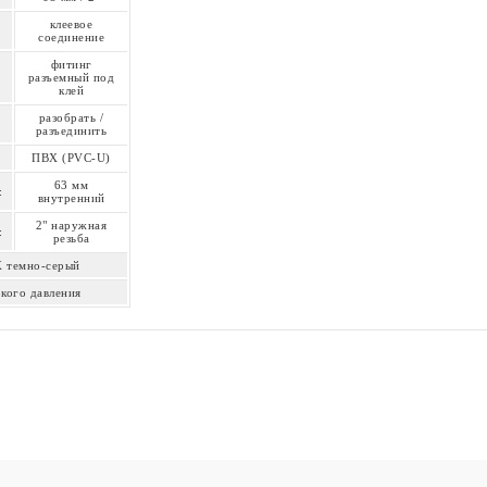
клеевое
соединение
фитинг
разъемный под
клей
разобрать /
разъединить
ПВХ (PVC-U)
63 мм
:
внутренний
2" наружная
:
резьба
Х темно-серый
кого давления