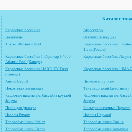
Каталог тов
Каркасные бассейны
Аксессуары
Водопады
Осушители воздуха
Трубы, Фитинги ПВХ
Каркасные бассейны Гигабас
1,5 м (Россия)
Каркасные бассейны Гибралтар J-4000
Каркасные бассейны Лагуна 
Atlantic Pool (Канада)
Каркасные бассейны HARTLEY Trevi
Каркасные бассейны LIMA Tr
(Канада)
Химия Bayrol
Пылесосы ручные
Покрывало плавающее
Тент защитный (лето/зима)
Чашковые пакеты для бассейна круглой
Чашковые пакеты для бассей
формы
формы
Песок для фильтра
Фильтры песочные Hayward
Насосы Emaux
Насосы Hayward
Теплообменники Pahlen
Теплообменники Emaux
Теплообменники Elecro
Теплообменники Aquaviva