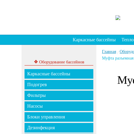
Каркасные бассейны
Тепло
Главная
Оборуд
/
Муфта разъемная 
❖
Оборудование бассейнов
Каркасные бассейны
Муф
Подогрев
Фильтры
Насосы
Блоки управления
Дезинфекция