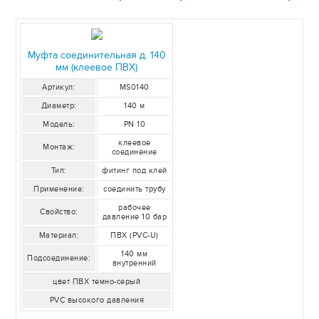
Муфта соединительная д. 140
мм (клеевое ПВХ)
Артикул:
MS0140
Диаметр:
140 м
Модель:
PN 10
клеевое
Монтаж:
соединение
Тип:
фитинг под клей
Применение:
соединить трубу
рабочее
Свойство:
давление 10 бар
Материал:
ПВХ (PVC-U)
140 мм
Подсоединение:
внутренний
цвет ПВХ темно-серый
PVC высокого давления