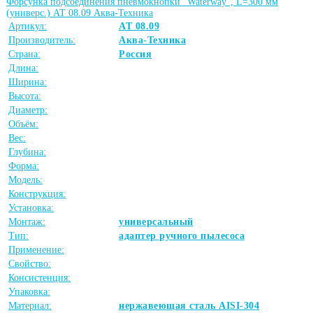
Форсунка подсоединения пневмокнопки "Waterway", L=300 мм
(универс.) АТ 08.09 Аква-Техника
Артикул:
АТ 08.09
Производитель:
Аква-Техника
Страна:
Россия
Длина:
Ширина:
Высота:
Диаметр:
Объём:
Вес:
Глубина:
Форма:
Модель:
Конструкция:
Установка:
Монтаж:
универсальный
Тип:
адаптер ручного пылесоса
Применение:
Свойство:
Консистенция:
Упаковка:
Материал:
нержавеющая сталь AISI-304