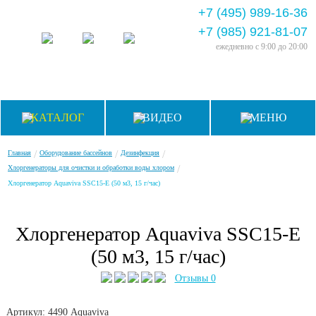
+7 (495) 989-16-36
+7 (985) 921-81-07
ежедневно
с 9:00 до 20:00
КАТАЛОГ
ВИДЕО
МЕНЮ
/
/
/
Главная
Оборудование бассейнов
Дезинфекция
/
Хлоргенераторы для очистки и обработки воды хлором
Хлоргенератор Aquaviva SSC15-E (50 м3, 15 г/час)
Хлоргенератор Aquaviva SSC15-E
(50 м3, 15 г/час)
Отзывы 0
Артикул: 4490
Aquaviva