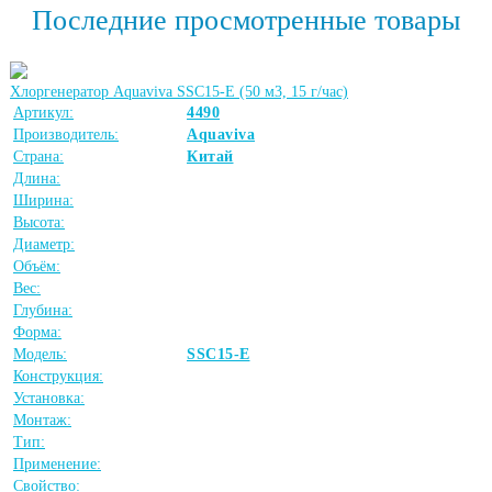
Последние просмотренные товары
Хлоргенератор Aquaviva SSC15-E (50 м3, 15 г/час)
Артикул:
4490
Производитель:
Aquaviva
Страна:
Китай
Длина:
Ширина:
Высота:
Диаметр:
Объём:
Вес:
Глубина:
Форма:
Модель:
SSC15-E
Конструкция:
Установка:
Монтаж:
Тип:
Применение:
Свойство: