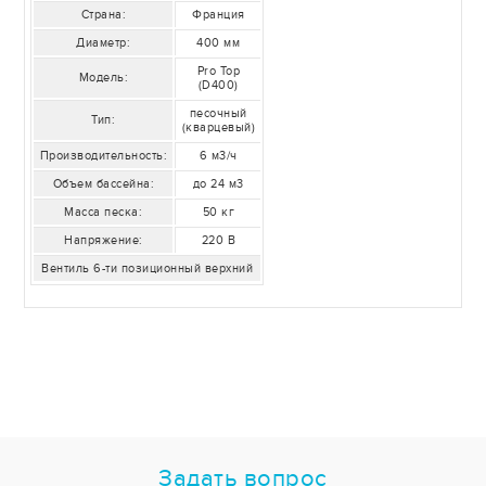
Страна:
Франция
Диаметр:
400 мм
Pro Top
Модель:
(D400)
песочный
Тип:
(кварцевый)
Производительность:
6 м3/ч
Объем бассейна:
до 24 м3
Масса песка:
50 кг
Напряжение:
220 В
Вентиль 6-ти позиционный верхний
Задать вопрос