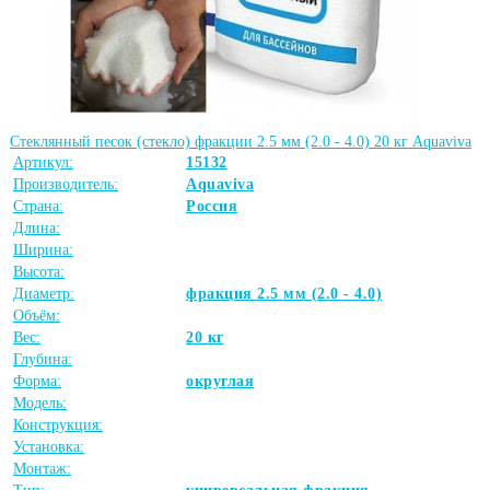
Стеклянный песок (стекло) фракции 2.5 мм (2.0 - 4.0) 20 кг Aquaviva
Артикул:
15132
Производитель:
Aquaviva
Страна:
Россия
Длина:
Ширина:
Высота:
Диаметр:
фракция 2.5 мм (2.0 - 4.0)
Объём:
Вес:
20 кг
Глубина:
Форма:
округлая
Модель:
Конструкция:
Установка:
Монтаж: