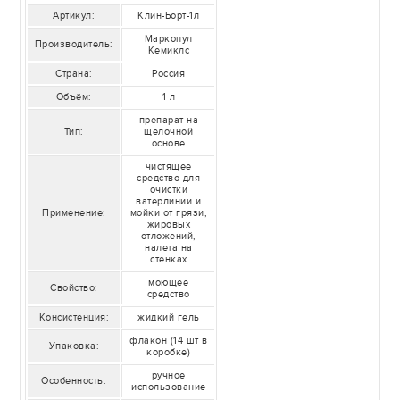
Артикул:
Клин-Борт-1л
Маркопул
Производитель:
Кемиклс
Страна:
Россия
Объём:
1 л
препарат на
Тип:
щелочной
основе
чистящее
средство для
очистки
ватерлинии и
Применение:
мойки от грязи,
жировых
отложений,
налета на
стенках
моющее
Свойство:
средство
Консистенция:
жидкий гель
флакон (14 шт в
Упаковка:
коробке)
ручное
Особенность:
использование