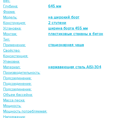
Вес:
Глубина:
645 мм
Форма:
Модель:
на широкий борт
Конструкция:
2 ступени
Установка:
ширина борта 455 мм
Монтаж:
пластиковые стаканы в бетон
Тип:
Применение:
стационарная чаша
Свойство:
Консистенция:
Упаковка:
Материал:
нержавеющая сталь AISI-304
Производительность:
Подсоединение:
Подсоединение:
Подсоединение:
Объем бассейна:
Масса песка:
Мощность:
Мощность потребляемая:
Напряжение: