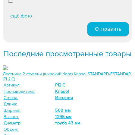
ещё фото
Отправить
Последние просмотренные товары
Лестница 2 ступени (широкий борт) Kripsol STANDARD/ESTANDAR
(PI 2.С)
Артикул:
PI2.С
Производитель:
Kripsol
Страна:
Испания
Длина:
Ширина:
500 мм
Высота:
1295 мм
Диаметр:
труба 43 мм
Объём: