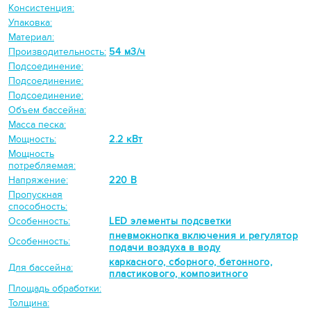
Консистенция:
Упаковка:
Материал:
Производительность:
54 м3/ч
Подсоединение:
Подсоединение:
Подсоединение:
Объем бассейна:
Масса песка:
Мощность:
2.2 кВт
Мощность
потребляемая:
Напряжение:
220 В
Пропускная
способность:
Особенность:
LED элементы подсветки
пневмокнопка включения и регулятор
Особенность:
подачи воздуха в воду
каркасного, сборного, бетонного,
Для бассейна:
пластикового, композитного
Площадь обработки:
Толщина: