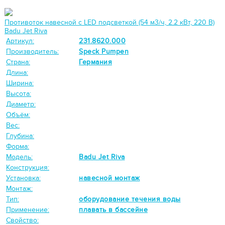
Противоток навесной с LED подсветкой (54 м3/ч, 2.2 кВт, 220 B)
Badu Jet Riva
Артикул:
231.8620.000
Производитель:
Speck Pumpen
Страна:
Германия
Длина:
Ширина:
Высота:
Диаметр:
Объём:
Вес:
Глубина:
Форма:
Модель:
Badu Jet Riva
Конструкция:
Установка:
навесной монтаж
Монтаж:
Тип:
оборудование течения воды
Применение:
плавать в бассейне
Свойство: