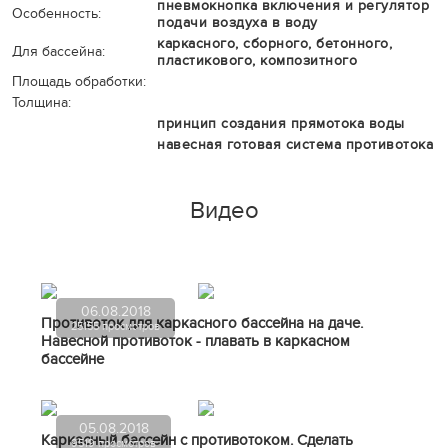
пневмокнопка включения и регулятор
Особенность:
подачи воздуха в воду
каркасного, сборного, бетонного,
Для бассейна:
пластикового, композитного
Площадь обработки:
Толщина:
принцип создания прямотока воды
навесная готовая система противотока
Видео
06.08.2018
Противоток для каркасного бассейна на даче.
25155 просмотров
Навесной противоток - плавать в каркасном
бассейне
05.08.2018
Каркасный бассейн с противотоком. Сделать
9519 просмотров