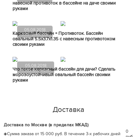
навесной противоток в бассейне на даче своими
руками
05.08.2018
Каркасный бассейн + Противоток. Бассейн
3053 просмотров
овальный 5.5х3.7х1.35 с навесным противотоком
своими руками
05.08.2018
Что такое каркасный бассейн для дачи? Сделать
17992 просмотров
морозоустойчивый овальный бассейн своими
руками
Доставка
Доставка по Москве (в пределах МКАД)
0
◈
Сумма заказа от 15 000 руб. В течение 3-х рабочих дней
руб