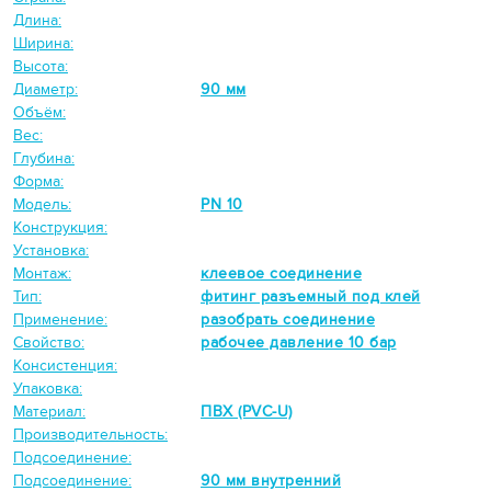
Длина:
Ширина:
Высота:
Диаметр:
90 мм
Объём:
Вес:
Глубина:
Форма:
Модель:
PN 10
Конструкция:
Установка:
Монтаж:
клеевое соединение
Тип:
фитинг разъемный под клей
Применение:
разобрать соединение
Свойство:
рабочее давление 10 бар
Консистенция:
Упаковка:
Материал:
ПВХ (PVC-U)
Производительность:
Подсоединение:
Подсоединение:
90 мм внутренний