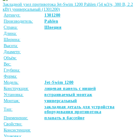
Закладной узел противотока Jet-Swim 1200 Pahlen (54 м3/ч, 380 В, 2.2
кВт) универсальный (1301200)
Артикул:
1301200
Производитель:
Pahlen
Страна:
Швеция
Длина:
Ширина:
Высота:
Диаметр:
Объём:
Вес:
Глубина:
Форма:
Модель:
Jet-Swim 1200
Конструкция:
лицевая панель с нишей
Установка:
встраиваемый монтаж
Монтаж:
универсальный
закладная деталь для устройства
Тип:
оборудования противотока
Применение:
плавать в бассейне
Свойство:
Консистенция:
Упаковка: