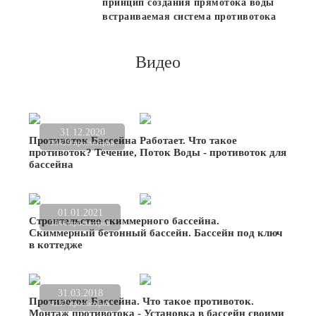
принцип создания прямотока воды
встраиваемая система противотока
Видео
31.12.2020
Противоток Бассейна Работает. Что такое
10429 просмотров
противоток? Течение, Поток Воды - противоток для
бассейна
01.01.2021
Строительство скиммерного бассейна.
3844 просмотров
Скиммерный бетонный бассейн. Бассейн под ключ
в коттедже
31.03.2018
Противоток Бассейна. Что такое противоток.
4137 просмотров
Монтаж противотока - Установка в бассейн своими