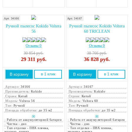
Арт. 34166
Арт. 34167
Ручной пылесос Kokido Voltera
Ручной пылесос Kokido Voltera
56
60 TRICLEAN
Отзывы 0
Отзывы 0
30 854 руб.
38 766 руб.
29 311
руб.
36 828
руб.
В корзину
В корзину
в 1 клик
в 1 клик
Артикул:
34166
Артикул:
34167
Производитель:
Kokido
Производитель:
Kokido
Страна:
Китай
Страна:
Китай
Модель:
Voltera 56
Модель:
Voltera 60
Тип:
Ручной
Тип:
Ручной
Площадь обработки:
до 35 м2
Площадь обработки:
до 35 м2
※
※
-
Работа от аккумуляторной батареи
-
Работа от аккумуляторной батареи
-
Чистка - дно
-
Чистка - дно
-
Тип отделки - ПВХ пленка,
-
Тип отделки - ПВХ пленка,
мозаика, плитка
мозаика, плитка