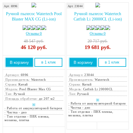
Арт. 6996
Арт. 23044
Ручной пылесос Watertech Pool
Ручной пылесос Watertech
Blaster MAX CG (Li-ion)
Catfish Li 20000CL (Li-ion)
Отзывы 0
Отзывы 0
48 547 руб.
20 717 руб.
46 120
руб.
19 681
руб.
В корзину
В корзину
в 1 клик
в 1 клик
Артикул:
6996
Артикул:
23044
Производитель:
Watertech
Производитель:
Watertech
Страна:
Китай
Страна:
Китай
Модель:
Pool Blaster Max CG
Модель:
Catfish Li 20000CL
Тип:
Ручной
Тип:
Ручной
Площадь обработки:
до 207 м2
※
-
Работа от аккумуляторной батареи
※
-
Чистка - дно
-
Работа от аккумуляторной батареи
-
Тип отделки - ПВХ пленка,
-
Чистка - дно
мозаика, плитка
-
Тип отделки - ПВХ пленка,
мозаика, плитка