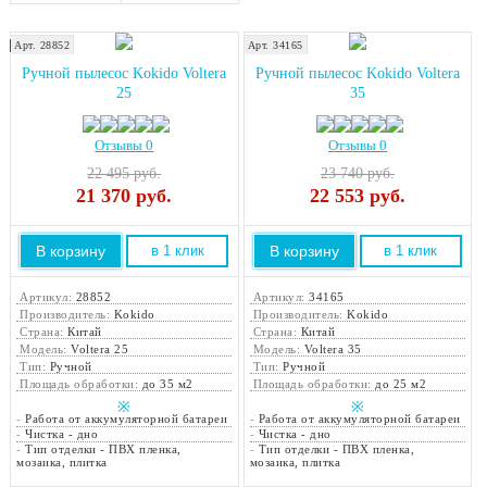
Арт. 28852
Арт. 34165
Хит продаж!
Ручной пылесос Kokido Voltera
Ручной пылесос Kokido Voltera
25
35
Отзывы 0
Отзывы 0
22 495 руб.
23 740 руб.
21 370
руб.
22 553
руб.
В корзину
В корзину
в 1 клик
в 1 клик
Артикул:
28852
Артикул:
34165
Производитель:
Kokido
Производитель:
Kokido
Страна:
Китай
Страна:
Китай
Модель:
Voltera 25
Модель:
Voltera 35
Тип:
Ручной
Тип:
Ручной
Площадь обработки:
до 35 м2
Площадь обработки:
до 25 м2
※
※
-
Работа от аккумуляторной батареи
-
Работа от аккумуляторной батареи
-
Чистка - дно
-
Чистка - дно
-
Тип отделки - ПВХ пленка,
-
Тип отделки - ПВХ пленка,
мозаика, плитка
мозаика, плитка