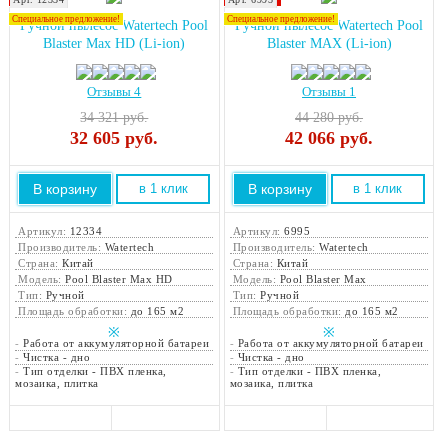
Хит продаж!
Хит продаж!
Специальное предложение!
Специальное предложение!
Ручной пылесос Watertech Pool
Ручной пылесос Watertech Pool
Blaster Max HD (Li-ion)
Blaster MAX (Li-ion)
Отзывы 4
Отзывы 1
34 321 руб.
44 280 руб.
32 605
руб.
42 066
руб.
В корзину
В корзину
в 1 клик
в 1 клик
Артикул:
12334
Артикул:
6995
Производитель:
Watertech
Производитель:
Watertech
Страна:
Китай
Страна:
Китай
Модель:
Pool Blaster Max HD
Модель:
Pool Blaster Max
Тип:
Ручной
Тип:
Ручной
Площадь обработки:
до 165 м2
Площадь обработки:
до 165 м2
※
※
-
Работа от аккумуляторной батареи
-
Работа от аккумуляторной батареи
-
Чистка - дно
-
Чистка - дно
-
Тип отделки - ПВХ пленка,
-
Тип отделки - ПВХ пленка,
мозаика, плитка
мозаика, плитка