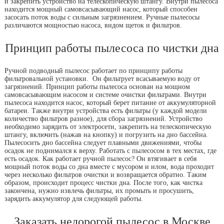
и закрепить устройство на телескопическую штангу. Внутри пылесоса
находится мощный самовсасывающий насос, который способен
засосать поток воды с сильным загрязнением. Ручные пылесосы
различаются мощностью насоса, видом щеток и фильтров.
Принцип работы пылесоса по чистки дна
Ручной подводный пылесос работает по принципу работы
фильтровальной установки. Он фильтрует всасываемую воду от
загрязнений. Принцип работы пылесоса основан на мощном
самовсасывающим насосом и системе очистки фильтрами. Внутри
пылесоса находится насос, который берет питание от аккумуляторной
батареи. Также внутри устройства есть фильтры (у каждой модели
количество фильтров разное), для сбора загрязнений. Устройство
необходимо зарядить от электросети, закрепить на телескопическую
штангу, включить (нажав на кнопку) и погрузить на дно бассейна.
Пылесосить дно бассейна следует плавными движениями, чтобы
осадок не поднимался к верху. Работать с пылесосом в тех местах, где
есть осадок. Как работает ручной пылесос? Он втягивает в себя
мощный поток воды со дна вместе с мусором и илом, вода проходит
через несколько фильтров очистки и возвращается обратно. Таким
образом, происходит процесс чистки дна. После того, как чистка
закончена, нужно извлечь фильтры, их промыть и просушить,
зарядить аккумулятор для следующей работы.
Заказать недорогой пылесос в Москве