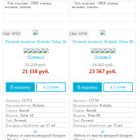
-
Тип отделки - ПВХ пленка,
-
Тип отделки - ПВХ пленка,
мозаика, плитка
мозаика, плитка
Арт. 15753
Арт. 15754
Хит продаж!
Хит продаж!
Ручной пылесос Kokido Telsa 50
Ручной пылесос Kokido Telsa 80
Отзывы 0
Отзывы 0
22 229 руб.
24 807 руб.
21 118
руб.
23 567
руб.
В корзину
В корзину
в 1 клик
в 1 клик
Артикул:
15753
Артикул:
15754
Производитель:
Kokido
Производитель:
Kokido
Страна:
Китай
Страна:
Китай
Модель:
Telsa 50
Модель:
Telsa 80
Тип:
Ручной
Тип:
Ручной
Площадь обработки:
до 37 м2
Площадь обработки:
до 72 м2
※
※
-
Работа от аккумуляторной батареи
-
Работа от аккумуляторной батареи
-
Чистка - дно
-
Чистка - дно