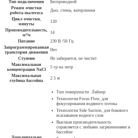
Тип подключения
Беспроводной
Режим очистки
Дно, стены, ватерлиния
робота-пылесоса
Цикл очистки,
120
минуты
Производительность,
14
м³/ч
Питание
230 В /50 Гц
Запрограммированная
Нет
траектория движения
Ступени
Не забирается, не чистит
Максимальная
5 гр на литр
концентрация NaCl
Максимальная
2.5 м
глубина бассейна
Тип поверхности: Лайнер
Технология Focus Flow, для
фокусирования водяного потока
Технология Side Suction, для бокового
всасывания водного слоя
Высокая производительность:
справляется с любыми загрязнениями в
бассейне
Дополнительно