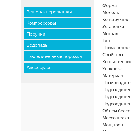
Форма:
Решетка переливная
Модель:
Конструкция:
Компрессоры
Установка:
Монтаж:
Поручни
Тип:
Водопады
Применение:
Свойство:
Разделительные дорожки
Консистенци
Аксессуары
Упаковка:
Материал:
Производите
Подсоединен
Подсоединен
Подсоединен
Объем бассе
Масса песка:
Мощность: