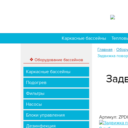
Каркасные бассейны
Теплов
Главная
Обору
/
Задвижка повор
❖
Оборудование бассейнов
Каркасные бассейны
Зад
Подогрев
Фильтры
Насосы
Блоки управления
Артикул: ZPD
Дезинфекция