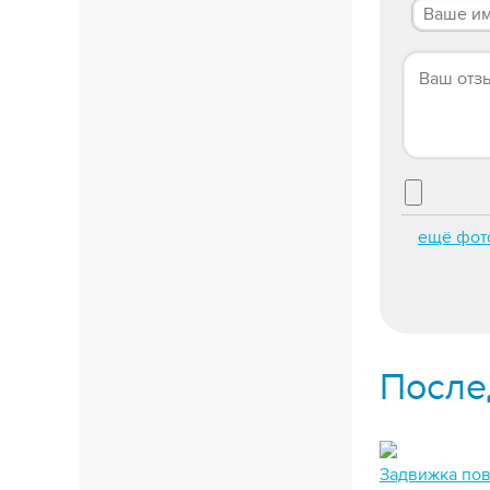
ещё фот
После
Задвижка пов