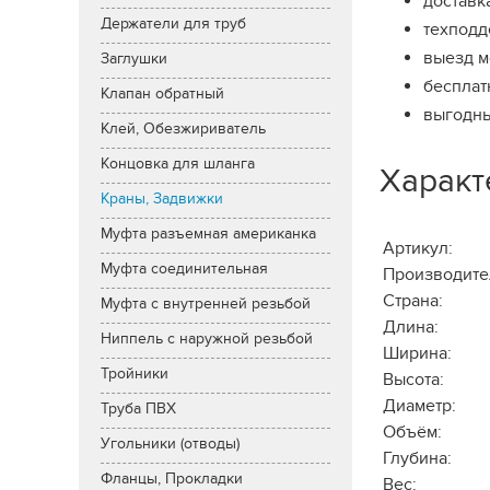
доставк
Держатели для труб
техподд
выезд м
Заглушки
бесплат
Клапан обратный
выгодны
Клей, Обезжириватель
Концовка для шланга
Характ
Краны, Задвижки
Муфта разъемная американка
Артикул:
Муфта соединительная
Производите
Страна:
Муфта с внутренней резьбой
Длина:
Ниппель с наружной резьбой
Ширина:
Тройники
Высота:
Диаметр:
Труба ПВХ
Объём:
Угольники (отводы)
Глубина:
Фланцы, Прокладки
Вес: