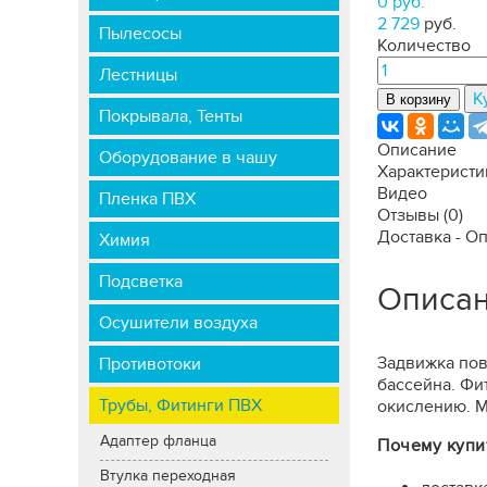
0 руб.
2 729
руб.
Пылесосы
Количество
Лестницы
К
В корзину
Покрывала, Тенты
Описание
Оборудование в чашу
Характеристи
Видео
Пленка ПВХ
Отзывы
(0)
Доставка - О
Химия
Подсветка
Описа
Осушители воздуха
Задвижка пов
Противотоки
бассейна. Фи
Трубы, Фитинги ПВХ
окислению. М
Адаптер фланца
Почему купи
Втулка переходная