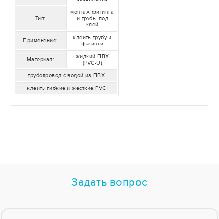
монтаж фитинга
Тип:
и трубы под
клей
клеить трубу и
Применение:
фитинги
жидкий ПВХ
Материал:
(PVC-U)
трубопровод с водой из ПВХ
клеить гибкие и жесткие PVC
Задать вопрос