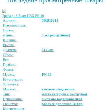
Последние просмотренные товары
Труба д. 315 мм ПВХ PN 10
Артикул:
TRB10315
Производитель:
Страна:
Длина:
3 м (раструбная)
Ширина:
Высота:
Диаметр:
315 мм
Объём:
Вес:
Глубина:
Форма:
Модель:
PN 10
Конструкция:
Установка:
Монтаж:
клеевое соединение
Тип:
жесткая труба с раструбом
Применение:
системы водоснабжения
Свойство:
рабочее давление 10 бар
Консистенция: