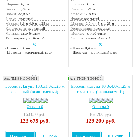
Ширина:
4,0 м
Ширина:
4,5 м
Высота:
1,25 м
Высота:
1,25 м
Объём:
32,9 м3
Объём:
42,5 м3
Форма:
овальный
Форма:
овальный
Модель:
8,0 х 4,0 х 1,25 м
Модель:
9,0 х 4,5 х 1,25 м
Конструкция:
каркасный
Конструкция:
каркасный
Монтаж:
заглубление
Монтаж:
заглубление
Тип:
морозоустойчивый
Тип:
морозоустойчивый
※
※
-
Пленка 0,4 мм
-
Пленка 0,4 мм
-
Шоколад - коричневый цвет
-
Шоколад - коричневый цвет
Арт. ТМ838/100030001
Арт. ТМ254/100040001
Закажите монтаж!
Закажите монтаж!
Бассейн Лагуна 10,0х3,0х1,25 м
Бассейн Лагуна 10,0х4,0х1,25 м
овальный (вкапываемый)
овальный (вкапываемый)
Отзывы 0
Отзывы 0
160 050 руб.
167 200 руб.
123 675
руб.
129 200
руб.
В корзину
В корзину
в 1 клик
в 1 клик