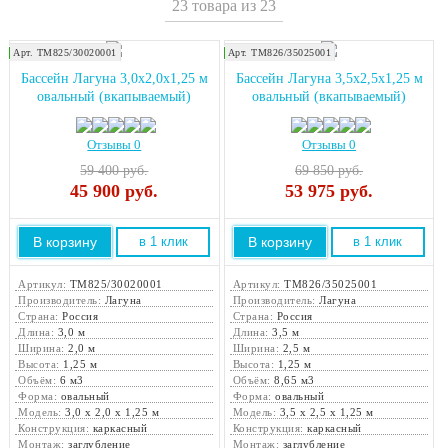
23 товара из 23
Арт. ТМ825/30020001
Арт. ТМ826/35025001
Закажите монтаж!
Закажите монтаж!
Бассейн Лагуна 3,0х2,0х1,25 м
Бассейн Лагуна 3,5х2,5х1,25 м
овальный (вкапываемый)
овальный (вкапываемый)
Отзывы 0
Отзывы 0
59 400 руб.
69 850 руб.
45 900
руб.
53 975
руб.
В корзину
В корзину
в 1 клик
в 1 клик
Артикул:
ТМ825/30020001
Артикул:
ТМ826/35025001
Производитель:
Лагуна
Производитель:
Лагуна
Страна:
Россия
Страна:
Россия
Длина:
3,0 м
Длина:
3,5 м
Ширина:
2,0 м
Ширина:
2,5 м
Высота:
1,25 м
Высота:
1,25 м
Объём:
6 м3
Объём:
8,65 м3
Форма:
овальный
Форма:
овальный
Модель:
3,0 х 2,0 х 1,25 м
Модель:
3,5 х 2,5 х 1,25 м
Конструкция:
каркасный
Конструкция:
каркасный
Монтаж:
заглубление
Монтаж:
заглубление