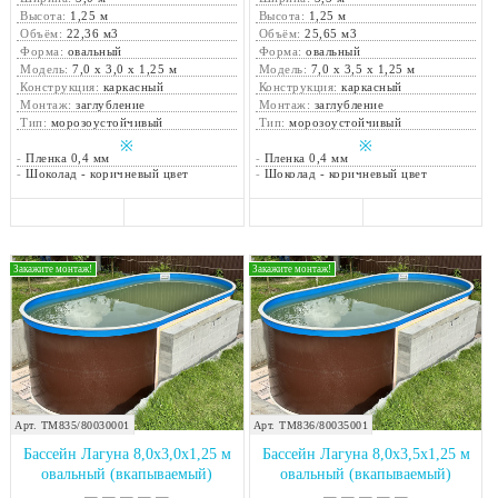
Высота:
1,25 м
Высота:
1,25 м
Объём:
22,36 м3
Объём:
25,65 м3
Форма:
овальный
Форма:
овальный
Модель:
7,0 х 3,0 х 1,25 м
Модель:
7,0 х 3,5 х 1,25 м
Конструкция:
каркасный
Конструкция:
каркасный
Монтаж:
заглубление
Монтаж:
заглубление
Тип:
морозоустойчивый
Тип:
морозоустойчивый
※
※
-
Пленка 0,4 мм
-
Пленка 0,4 мм
-
Шоколад - коричневый цвет
-
Шоколад - коричневый цвет
Закажите монтаж!
Закажите монтаж!
Арт. ТМ835/80030001
Арт. ТМ836/80035001
Бассейн Лагуна 8,0х3,0х1,25 м
Бассейн Лагуна 8,0х3,5х1,25 м
овальный (вкапываемый)
овальный (вкапываемый)