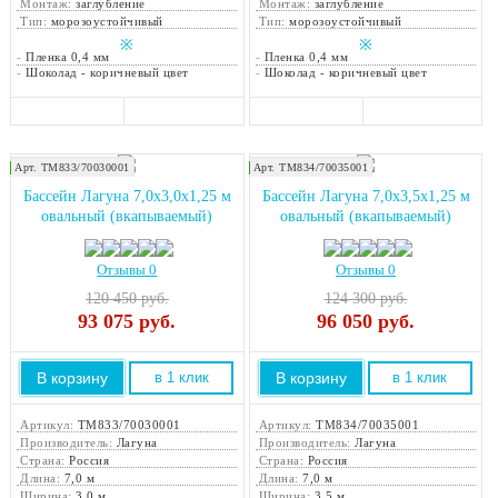
Монтаж:
заглубление
Монтаж:
заглубление
Тип:
морозоустойчивый
Тип:
морозоустойчивый
※
※
-
Пленка 0,4 мм
-
Пленка 0,4 мм
-
Шоколад - коричневый цвет
-
Шоколад - коричневый цвет
Арт. ТМ833/70030001
Арт. ТМ834/70035001
Закажите монтаж!
Закажите монтаж!
Бассейн Лагуна 7,0х3,0х1,25 м
Бассейн Лагуна 7,0х3,5х1,25 м
овальный (вкапываемый)
овальный (вкапываемый)
Отзывы 0
Отзывы 0
120 450 руб.
124 300 руб.
93 075
руб.
96 050
руб.
В корзину
В корзину
в 1 клик
в 1 клик
Артикул:
ТМ833/70030001
Артикул:
ТМ834/70035001
Производитель:
Лагуна
Производитель:
Лагуна
Страна:
Россия
Страна:
Россия
Длина:
7,0 м
Длина:
7,0 м
Ширина:
3,0 м
Ширина:
3,5 м