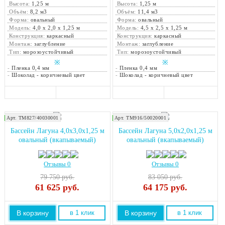
Высота:
1,25 м
Высота:
1,25 м
Объём:
8,2 м3
Объём:
11,4 м3
Форма:
овальный
Форма:
овальный
Модель:
4,0 х 2,0 х 1,25 м
Модель:
4,5 х 2,5 х 1,25 м
Конструкция:
каркасный
Конструкция:
каркасный
Монтаж:
заглубление
Монтаж:
заглубление
Тип:
морозоустойчивый
Тип:
морозоустойчивый
※
※
-
Пленка 0,4 мм
-
Пленка 0,4 мм
-
Шоколад - коричневый цвет
-
Шоколад - коричневый цвет
Арт. ТМ827/40030001
Арт. ТМ916/50020001
Закажите монтаж!
Закажите монтаж!
Бассейн Лагуна 4,0х3,0х1,25 м
Бассейн Лагуна 5,0х2,0х1,25 м
овальный (вкапываемый)
овальный (вкапываемый)
Отзывы 0
Отзывы 0
79 750 руб.
83 050 руб.
61 625
руб.
64 175
руб.
В корзину
В корзину
в 1 клик
в 1 клик