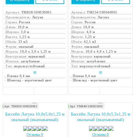
Артикул:
ТМ838/100030001
Артикул:
ТМ254/100040001
Производитель:
Лагуна
Производитель:
Лагуна
Страна:
Россия
Страна:
Россия
Длина:
10,0 м
Длина:
10,0 м
Ширина:
3,0 м
Ширина:
4,0 м
Высота:
1,25 м
Высота:
1,25 м
Объём:
33 м3
Объём:
42,1 м3
Форма:
овальный
Форма:
овальный
Модель:
10,0 х 3,0 х 1,25 м
Модель:
10,0 х 4,0 х 1,25 м
Конструкция:
каркасный
Конструкция:
каркасный
Монтаж:
заглубление
Монтаж:
заглубление
Тип:
морозоустойчивый
Тип:
морозоустойчивый
※
※
-
Пленка 0,4 мм
-
Пленка 0,4 мм
-
Шоколад - коричневый цвет
-
Шоколад - коричневый цвет
Арт. ТМ839/100050001
Арт. ТМ840/100055001
Закажите монтаж!
Закажите монтаж!
Бассейн Лагуна 10,0х5,0х1,25 м
Бассейн Лагуна 10,0х5,5х1,25 м
овальный (вкапываемый)
овальный (вкапываемый)
Отзывы 0
Отзывы 0