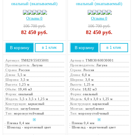
овальный (вкапываемый)
овальный (вкапываемый)
Отзывы 0
Отзывы 0
106 700 руб.
106 700 руб.
82 450
руб.
82 450
руб.
В корзину
В корзину
в 1 клик
в 1 клик
Артикул:
ТМ829/55035001
Артикул:
ТМ830/60030001
Производитель:
Лагуна
Производитель:
Лагуна
Страна:
Россия
Страна:
Россия
Длина:
5,5 м
Длина:
6,0 м
Ширина:
3,5 м
Ширина:
3,0 м
Высота:
1,25 м
Высота:
1,25 м
Объём:
19,46 м3
Объём:
18,82 м3
Форма:
овальный
Форма:
овальный
Модель:
5,5 х 3,5 х 1,25 м
Модель:
6,0 х 3,0 х 1,25 м
Конструкция:
каркасный
Конструкция:
каркасный
Монтаж:
заглубление
Монтаж:
заглубление
Тип:
морозоустойчивый
Тип:
морозоустойчивый
※
※
-
Пленка 0,4 мм
-
Пленка 0,4 мм
-
Шоколад - коричневый цвет
-
Шоколад - коричневый цвет