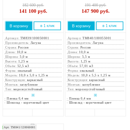
182 600 руб.
191 400 руб.
141 100
руб.
147 900
руб.
В корзину
В корзину
в 1 клик
в 1 клик
Артикул:
ТМ839/100050001
Артикул:
ТМ840/100055001
Производитель:
Лагуна
Производитель:
Лагуна
Страна:
Россия
Страна:
Россия
Длина:
10,0 м
Длина:
10,0 м
Ширина:
5,0 м
Ширина:
5,5 м
Высота:
1,25 м
Высота:
1,25 м
Объём:
52,5 м3
Объём:
57,01 м3
Форма:
овальный
Форма:
овальный
Модель:
10,0 х 5,0 х 1,25 м
Модель:
10,0 х 5,5 х 1,25 м
Конструкция:
каркасный
Конструкция:
каркасный
Монтаж:
заглубление
Монтаж:
заглубление
Тип:
морозоустойчивый
Тип:
морозоустойчивый
※
※
-
Пленка 0,4 мм
-
Пленка 0,4 мм
-
Шоколад - коричневый цвет
-
Шоколад - коричневый цвет
Арт. ТМ841/120060001
Закажите монтаж!