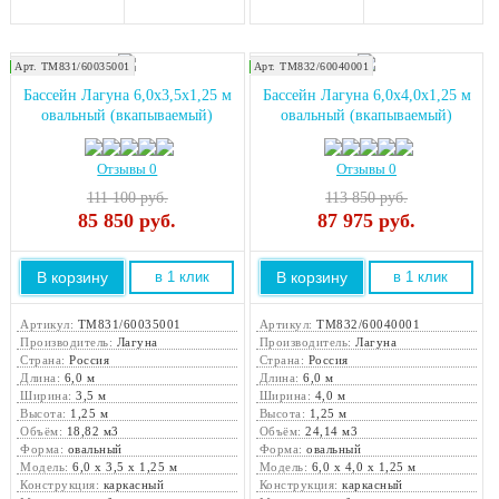
Арт. ТМ831/60035001
Арт. ТМ832/60040001
Закажите монтаж!
Закажите монтаж!
Бассейн Лагуна 6,0х3,5х1,25 м
Бассейн Лагуна 6,0х4,0х1,25 м
овальный (вкапываемый)
овальный (вкапываемый)
Отзывы 0
Отзывы 0
111 100 руб.
113 850 руб.
85 850
руб.
87 975
руб.
В корзину
В корзину
в 1 клик
в 1 клик
Артикул:
ТМ831/60035001
Артикул:
ТМ832/60040001
Производитель:
Лагуна
Производитель:
Лагуна
Страна:
Россия
Страна:
Россия
Длина:
6,0 м
Длина:
6,0 м
Ширина:
3,5 м
Ширина:
4,0 м
Высота:
1,25 м
Высота:
1,25 м
Объём:
18,82 м3
Объём:
24,14 м3
Форма:
овальный
Форма:
овальный
Модель:
6,0 х 3,5 х 1,25 м
Модель:
6,0 х 4,0 х 1,25 м
Конструкция:
каркасный
Конструкция:
каркасный