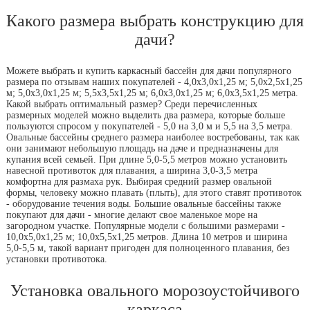
Какого размера выбрать конструкцию для
дачи?
Можете выбрать и купить каркасный бассейн для дачи популярного
размера по отзывам наших покупателей - 4,0х3,0х1,25 м; 5,0х2,5х1,25
м; 5,0х3,0х1,25 м; 5,5х3,5х1,25 м; 6,0х3,0х1,25 м; 6,0х3,5х1,25 метра.
Какой выбрать оптимальный размер? Среди перечисленных
размерных моделей можно выделить два размера, которые больше
пользуются спросом у покупателей - 5,0 на 3,0 м и 5,5 на 3,5 метра.
Овальные бассейны среднего размера наиболее востребованы, так как
они занимают небольшую площадь на даче и предназначены для
купания всей семьей. При длине 5,0-5,5 метров можно установить
навесной противоток для плавания, а ширина 3,0-3,5 метра
комфортна для размаха рук. Выбирая средний размер овальной
формы, человеку можно плавать (плыть), для этого ставят противоток
- оборудование течения воды. Большие овальные бассейны также
покупают для дачи - многие делают свое маленькое море на
загородном участке. Популярные модели с большими размерами -
10,0х5,0х1,25 м; 10,0х5,5х1,25 метров. Длина 10 метров и ширина
5,0-5,5 м, такой вариант пригоден для полноценного плавания, без
установки противотока.
Установка овального морозоустойчивого
каркаса