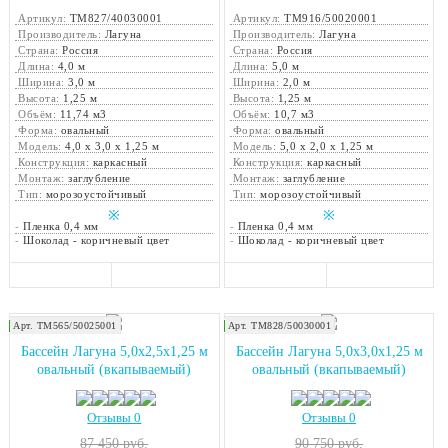
Артикул:
ТМ827/40030001
Артикул:
ТМ916/50020001
Производитель:
Лагуна
Производитель:
Лагуна
Страна:
Россия
Страна:
Россия
Длина:
4,0 м
Длина:
5,0 м
Ширина:
3,0 м
Ширина:
2,0 м
Высота:
1,25 м
Высота:
1,25 м
Объём:
11,74 м3
Объём:
10,7 м3
Форма:
овальный
Форма:
овальный
Модель:
4,0 х 3,0 х 1,25 м
Модель:
5,0 х 2,0 х 1,25 м
Конструкция:
каркасный
Конструкция:
каркасный
Монтаж:
заглубление
Монтаж:
заглубление
Тип:
морозоустойчивый
Тип:
морозоустойчивый
※
※
-
Пленка 0,4 мм
-
Пленка 0,4 мм
-
Шоколад - коричневый цвет
-
Шоколад - коричневый цвет
Арт. ТМ565/50025001
Арт. ТМ828/50030001
Закажите монтаж!
Закажите монтаж!
Бассейн Лагуна 5,0х2,5х1,25 м
Бассейн Лагуна 5,0х3,0х1,25 м
овальный (вкапываемый)
овальный (вкапываемый)
Отзывы 0
Отзывы 0
87 450 руб.
90 750 руб.