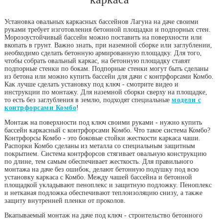
Установка овальных каркасных бассейнов Лагуна на даче своими
руками требует изготовления бетонной площадки и подпорных стен.
Морозоустойчивый бассейн можно поставить на поверхности или
вкопать в грунт. Важно знать, при наземной сборке или заглублении,
необходимо сделать бетонную армированную площадку. Для того,
чтобы собрать овальный каркас, на бетонную площадку ставят
подпорные стенки по бокам. Подпорные стенки могут быть сделаны
из бетона или можно купить бассейн для дачи с контрфорсами Комбо.
Как лучше сделать установку под ключ - смотрите видео и
инструкции по монтажу. Для наземной сборки сверху на площадке,
то есть без заглубления в землю, подходят специальные
модели с
контрфорсами Комбо
!
Монтаж на поверхности под ключ своими руками - нужно купить
бассейн каркасный с контрфорсами Комбо. Что такое система Комбо?
Контрфорсы Комбо - это боковые стойки жесткости каркаса чаши.
Распорки Комбо сделаны из металла со специальным защитным
покрытием. Система контрфорсов стягивает овальную конструкцию
по длине, тем самым обеспечивает жесткость. Для правильного
монтажа на даче без ошибок, делают бетонную подушку под всю
установку каркаса с Комбо. Между чашей бассейна и бетонной
площадкой укладывают пеноплекс и защитную подложку. Пеноплекс
и нетканая подложка обеспечивают теплоизоляцию снизу, а также
защиту внутренней пленки от проколов.
Вкапываемый монтаж на даче под ключ - строительство бетонного