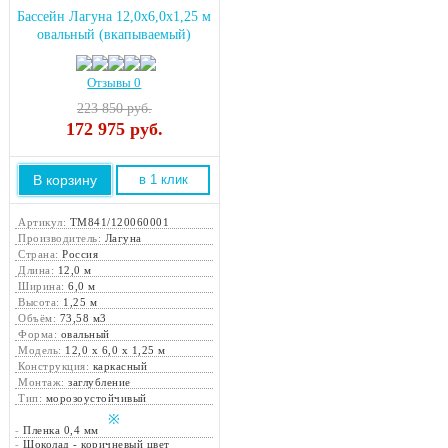
Бассейн Лагуна 12,0х6,0х1,25 м
овальный (вкапываемый)
Отзывы 0
223 850 руб.
172 975
руб.
В корзину
в 1 клик
Артикул:
ТМ841/120060001
Производитель:
Лагуна
Страна:
Россия
Длина:
12,0 м
Ширина:
6,0 м
Высота:
1,25 м
Объём:
73,58 м3
Форма:
овальный
Модель:
12,0 х 6,0 х 1,25 м
Конструкция:
каркасный
Монтаж:
заглубление
Тип:
морозоустойчивый
※
-
Пленка 0,4 мм
-
Шоколад - коричневый цвет