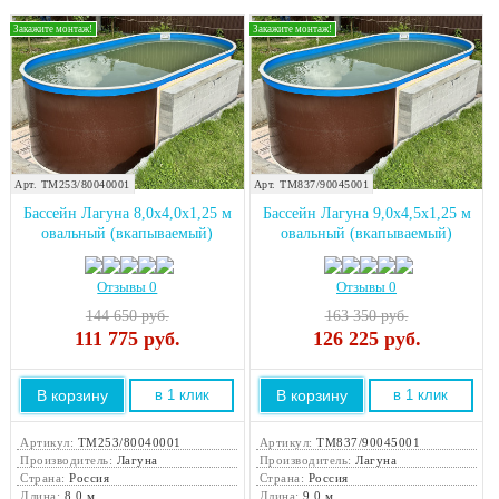
Закажите монтаж!
Закажите монтаж!
Арт. ТМ253/80040001
Арт. ТМ837/90045001
Бассейн Лагуна 8,0х4,0х1,25 м
Бассейн Лагуна 9,0х4,5х1,25 м
овальный (вкапываемый)
овальный (вкапываемый)
Отзывы 0
Отзывы 0
144 650 руб.
163 350 руб.
111 775
руб.
126 225
руб.
В корзину
В корзину
в 1 клик
в 1 клик
Артикул:
ТМ253/80040001
Артикул:
ТМ837/90045001
Производитель:
Лагуна
Производитель:
Лагуна
Страна:
Россия
Страна:
Россия
Длина:
8,0 м
Длина:
9,0 м