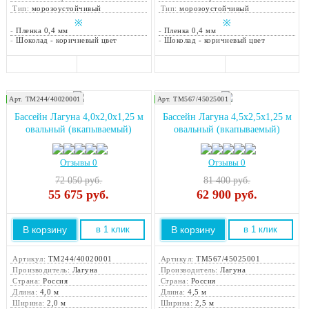
Тип:
морозоустойчивый
Тип:
морозоустойчивый
※
※
-
Пленка 0,4 мм
-
Пленка 0,4 мм
-
Шоколад - коричневый цвет
-
Шоколад - коричневый цвет
Арт. ТМ244/40020001
Арт. ТМ567/45025001
Закажите монтаж!
Закажите монтаж!
Бассейн Лагуна 4,0х2,0х1,25 м
Бассейн Лагуна 4,5х2,5х1,25 м
овальный (вкапываемый)
овальный (вкапываемый)
Отзывы 0
Отзывы 0
72 050 руб.
81 400 руб.
55 675
руб.
62 900
руб.
В корзину
В корзину
в 1 клик
в 1 клик
Артикул:
ТМ244/40020001
Артикул:
ТМ567/45025001
Производитель:
Лагуна
Производитель:
Лагуна
Страна:
Россия
Страна:
Россия
Длина:
4,0 м
Длина:
4,5 м
Ширина:
2,0 м
Ширина:
2,5 м